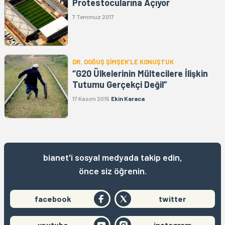
Protestocularına Açıyor
7 Temmuz 2017
DR. DOĞUŞ ŞİMŞEK’LE KONUŞTUK
“G20 Ülkelerinin Mültecilere İlişkin
Tutumu Gerçekçi Değil”
17 Kasım 2015
Ekin Karaca
bianet'i sosyal medyada takip edin,
önce siz öğrenin.
facebook
twitter
youtube
instagram