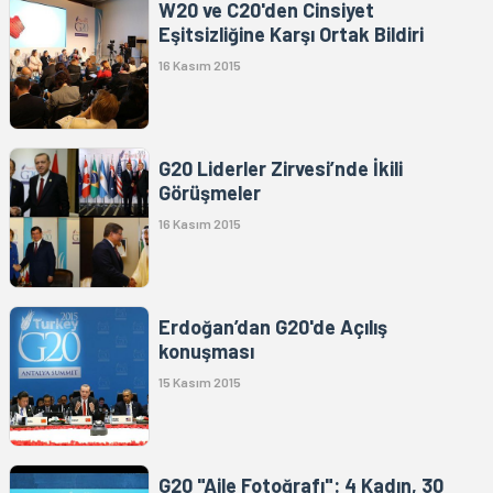
W20 ve C20'den Cinsiyet
Eşitsizliğine Karşı Ortak Bildiri
16 Kasım 2015
G20 Liderler Zirvesi’nde İkili
Görüşmeler
16 Kasım 2015
Erdoğan’dan G20'de Açılış
konuşması
15 Kasım 2015
G20 "Aile Fotoğrafı": 4 Kadın, 30