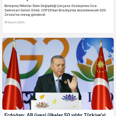
Birleşmiş Milletler İklim Değişikliği Çerçeve Sözleşmesi İcra
Sekreteri Simon Stiell, COP29'dan Brezilya'da düzenlenecek G20
Zirvesi'ne mesaj gönderdi.
16 Kasım 2024
Erdoğan: AB üyesi ülkeler 50 yıldır Türkiye’yi