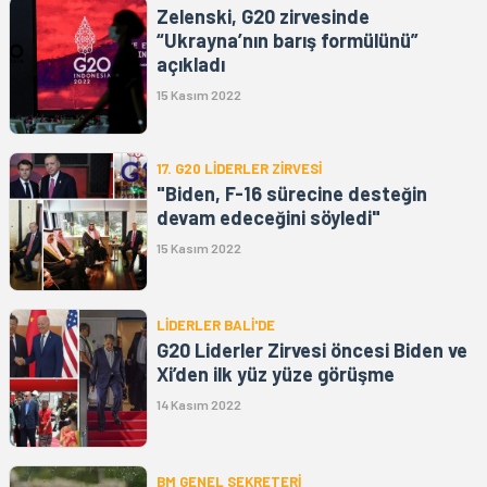
Zelenski, G20 zirvesinde
“Ukrayna’nın barış formülünü”
açıkladı
15 Kasım 2022
17. G20 LİDERLER ZİRVESİ
"Biden, F-16 sürecine desteğin
devam edeceğini söyledi"
15 Kasım 2022
LİDERLER BALİ'DE
G20 Liderler Zirvesi öncesi Biden ve
Xi’den ilk yüz yüze görüşme
14 Kasım 2022
BM GENEL SEKRETERİ