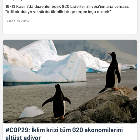
18-19 Kasım'da düzenlenecek G20 Liderler Zirvesi'nin ana teması,
"Adil bir dünya ve sürdürülebilir bir gezegen inşa etmek".
17 Kasım 2024
#COP29: İklim krizi tüm G20 ekonomilerini
altüst ediyor