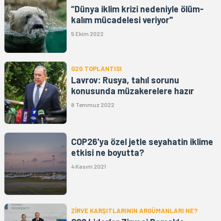
“Dünya iklim krizi nedeniyle ölüm-
kalım mücadelesi veriyor"
5 Ekim 2022
G20 TOPLANTISI
Lavrov: Rusya, tahıl sorunu
konusunda müzakerelere hazır
8 Temmuz 2022
COP26'ya özel jetle seyahatin iklime
etkisi ne boyutta?
4 Kasım 2021
ZİRVE KARŞITLARININ ARGÜMANLARI NE?