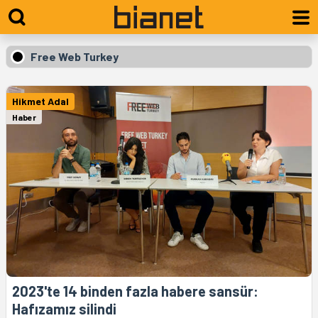
Free Web Turkey
Hikmet Adal
Haber
2023'te 14 binden fazla habere sansür:
Hafızamız silindi