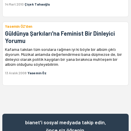
14 Mart 2010
Çiçek Tahaoğlu
Yasemin ÖZ'den
Güldünya Şarkıları'na Feminist Bir Dinleyici
Yorumu
Kafama takılan tüm sorulara rağmen iyi ki böyle bir albüm çıktı
diyorum. Müzikal anlamda değerlendirmesi bana düşmezse de, bir
dinleyici olarak politik kaygıları bir yana bırakınca muhteşem bir
albüm olduğunu söyleyebilirim.
13 Aralık 2008
Yasemin Öz
bianet'i sosyal medyada takip edin,
önce siz öğrenin.