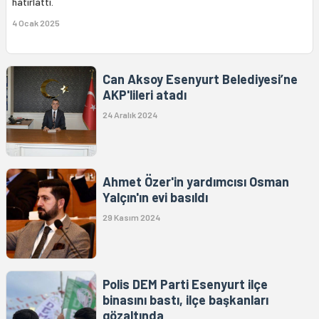
hatırlattı.
4 Ocak 2025
Can Aksoy Esenyurt Belediyesi’ne
AKP'lileri atadı
24 Aralık 2024
Ahmet Özer'in yardımcısı Osman
Yalçın'ın evi basıldı
29 Kasım 2024
Polis DEM Parti Esenyurt ilçe
binasını bastı, ilçe başkanları
gözaltında