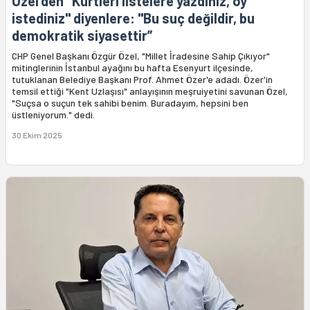
Özel'den "Kürtleri listelere yazdınız, oy
istediniz" diyenlere: "Bu suç değildir, bu
demokratik siyasettir”
CHP Genel Başkanı Özgür Özel, "Millet İradesine Sahip Çıkıyor"
mitinglerinin İstanbul ayağını bu hafta Esenyurt ilçesinde,
tutuklanan Belediye Başkanı Prof. Ahmet Özer'e adadı. Özer'in
temsil ettiği "Kent Uzlaşısı" anlayışının meşruiyetini savunan Özel,
"Suçsa o suçun tek sahibi benim. Buradayım, hepsini ben
üstleniyorum." dedi.
30 Ekim 2025