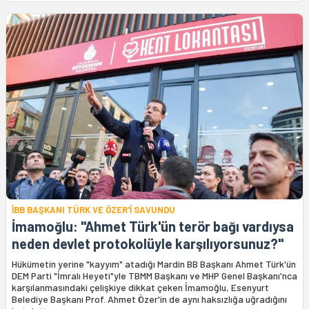
İBB BAŞKANI TÜRK VE ÖZER'İ SAVUNDU
İmamoğlu: "Ahmet Türk'ün terör bağı vardıysa
neden devlet protokolüyle karşılıyorsunuz?"
Hükümetin yerine "kayyım" atadığı Mardin BB Başkanı Ahmet Türk'ün
DEM Parti "İmralı Heyeti"yle TBMM Başkanı ve MHP Genel Başkanı'nca
karşılanmasındaki çelişkiye dikkat çeken İmamoğlu, Esenyurt
Belediye Başkanı Prof. Ahmet Özer'in de aynı haksızlığa uğradığını