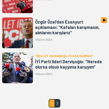
Özgür Özel'den Esenyurt
açıklaması: “Kafaları karışmasın,
alınlarını karışlarız”
1 Kasım 2024
"DEVLET VATANDAŞA TUZAK KURMAZ"
İYİ Parti lideri Dervişoğlu: "Nerede
olursa olsun kayyıma karşıyım"
1 Kasım 2024
1
2