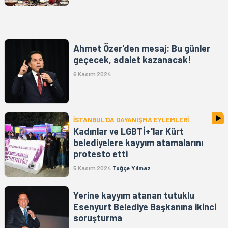
Ahmet Özer'den mesaj: Bu günler
geçecek, adalet kazanacak!
6 Kasım 2024
İSTANBUL'DA DAYANIŞMA EYLEMLERİ
Kadınlar ve LGBTİ+'lar Kürt
belediyelere kayyım atamalarını
protesto etti
5 Kasım 2024
Tuğçe Yılmaz
Yerine kayyım atanan tutuklu
Esenyurt Belediye Başkanına ikinci
soruşturma