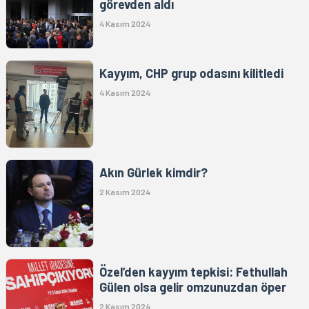
görevden aldı
4 Kasım 2024
Kayyım, CHP grup odasını kilitledi
4 Kasım 2024
Akın Gürlek kimdir?
2 Kasım 2024
Özel’den kayyım tepkisi: Fethullah
Gülen olsa gelir omzunuzdan öper
2 Kasım 2024