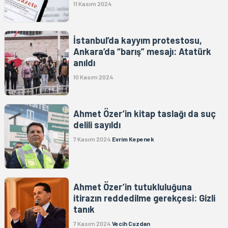
11 Kasım 2024
İstanbul’da kayyım protestosu,
Ankara’da “barış” mesajı: Atatürk
anıldı
10 Kasım 2024
Ahmet Özer’in kitap taslağı da suç
delili sayıldı
7 Kasım 2024
Evrim Kepenek
Ahmet Özer’in tutukluluğuna
itirazın reddedilme gerekçesi: Gizli
tanık
7 Kasım 2024
Vecih Cuzdan