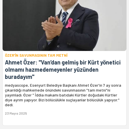
ÖZER'İN SAVUNMASININ TAM METNİ
Ahmet Özer: "Van’dan gelmiş bir Kürt yönetici
olmamı hazmedemeyenler yüzünden
buradayım"
medyascope, Esenyurt Belediye Başkanı Ahmet Özer'in 7 ay sonra
çıkarıldığı mahkemede önündeki savunmasının "tam metni"ni
yayımladı. Özer " İddia makamı batıdaki Kürtler doğudaki Kürtler
diye ayrım yapıyor. Bizi bölücülükle suçlayanlar bölücülük yapıyor."
dedi.
23 Mayıs 2025