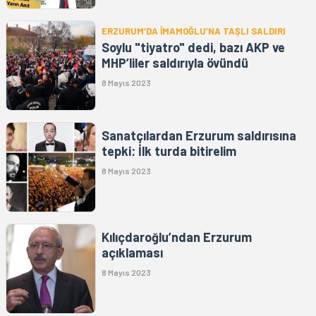
ERZURUM’DA İMAMOĞLU’NA TAŞLI SALDIRI
Soylu "tiyatro" dedi, bazı AKP ve
MHP’liler saldırıyla övündü
8 Mayıs 2023
Sanatçılardan Erzurum saldırısına
tepki: İlk turda bitirelim
8 Mayıs 2023
Kılıçdaroğlu’ndan Erzurum
açıklaması
8 Mayıs 2023