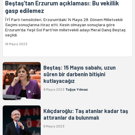
Beştaş’tan Erzurum açıklaması: Bu vekillik
gasp edilemez
İYİ Parti temsilcileri, Erzurum’daki 14 Mayıs 28. Dönem Milletvekili
Seçimi sonuçlarına itiraz etti. Kesin olmayan sonuçlara göre
Erzurum'da Yeşil Sol Parti'nin milletvekili adayı Meral Danış Beştaş
seçildi.
16 Mayıs 2023
Beştaş: 15 Mayıs sabahı, uzun
süren bir darbenin bitişini
kutlayacağız
9 Mayıs 2023
Tuğçe Yılmaz
Kılıçdaroğlu: Taş atanlar kadar taş
attıranlar da bulunmalı
9 Mayıs 2023