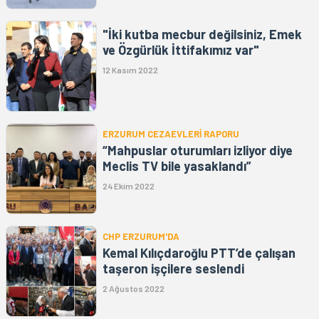
"İki kutba mecbur değilsiniz, Emek
ve Özgürlük İttifakımız var"
12 Kasım 2022
ERZURUM CEZAEVLERİ RAPORU
“Mahpuslar oturumları izliyor diye
Meclis TV bile yasaklandı”
24 Ekim 2022
CHP ERZURUM'DA
Kemal Kılıçdaroğlu PTT’de çalışan
taşeron işçilere seslendi
2 Ağustos 2022