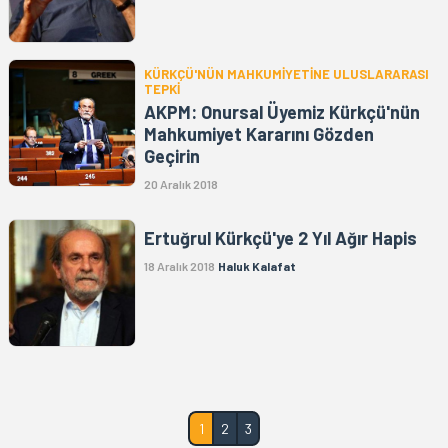
KÜRKÇÜ'NÜN MAHKUMİYETİNE ULUSLARARASI
TEPKİ
AKPM: Onursal Üyemiz Kürkçü'nün
Mahkumiyet Kararını Gözden
Geçirin
20 Aralık 2018
Ertuğrul Kürkçü'ye 2 Yıl Ağır Hapis
18 Aralık 2018
Haluk Kalafat
1
2
3