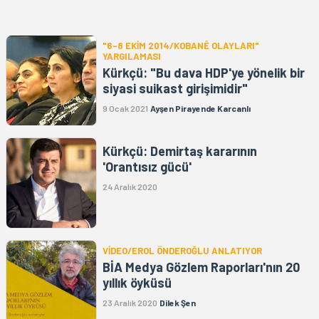
"6-8 EKİM 2014/KOBANÊ OLAYLARI"
YARGILAMASI
Kürkçü: "Bu dava HDP'ye yönelik bir
siyasi suikast girişimidir"
9 Ocak 2021
Ayşen Pirayende Karcanlı
Kürkçü: Demirtaş kararının
'Orantısız gücü'
24 Aralık 2020
VİDEO/EROL ÖNDEROĞLU ANLATIYOR
BİA Medya Gözlem Raporları'nın 20
yıllık öyküsü
23 Aralık 2020
Dilek Şen