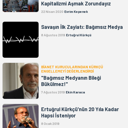
Kapitalizmi Aşmak Zorundayız
22 Nisan 2020
Evrim Kepenek
Savaşın İlk Zayiatı: Bağımsız Medya
8 Ağustos 2019
Ertuğrul Kürkçü
BİANET KURUCULARINDAN KÜRKÇÜ
ENGELLEMEYİ DEĞERLENDİRDİ
"Bağımsız Medyanın Bileği
Bükülmez!"
7 Ağustos 2019
Ekin Karaca
Ertuğrul Kürkçü'nün 20 Yıla Kadar
Hapsi İsteniyor
8 Ocak 2019