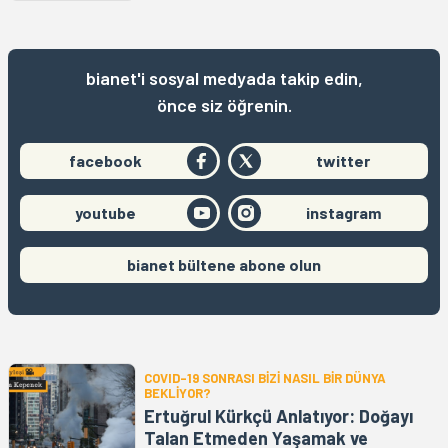
bianet'i sosyal medyada takip edin,
önce siz öğrenin.
facebook
twitter
youtube
instagram
bianet bültene abone olun
COVID-19 SONRASI BİZİ NASIL BİR DÜNYA
BEKLİYOR?
Ertuğrul Kürkçü Anlatıyor: Doğayı
Talan Etmeden Yaşamak ve