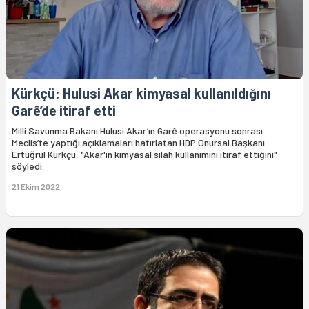
Kürkçü: Hulusi Akar kimyasal kullanıldığını
Garê’de itiraf etti
Milli Savunma Bakanı Hulusi Akar’ın Garê operasyonu sonrası
Meclis’te yaptığı açıklamaları hatırlatan HDP Onursal Başkanı
Ertuğrul Kürkçü, "Akar'ın kimyasal silah kullanımını itiraf ettiğini"
söyledi.
21 Ekim 2022