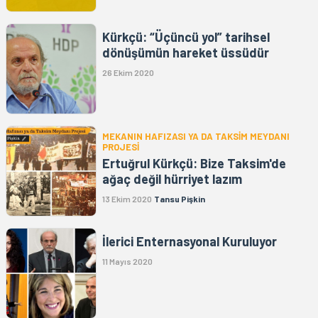
Kürkçü: “Üçüncü yol” tarihsel
dönüşümün hareket üssüdür
26 Ekim 2020
MEKANIN HAFIZASI YA DA TAKSİM MEYDANI
PROJESİ
Ertuğrul Kürkçü: Bize Taksim'de
ağaç değil hürriyet lazım
13 Ekim 2020
Tansu Pişkin
İlerici Enternasyonal Kuruluyor
11 Mayıs 2020