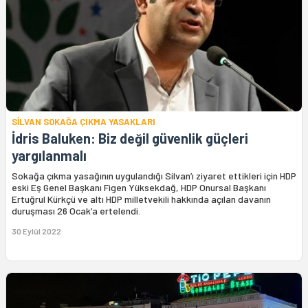
SİLVAN SOKAĞA ÇIKMA YASAKLARI
İdris Baluken: Biz değil güvenlik güçleri
yargılanmalı
Sokağa çıkma yasağının uygulandığı Silvan’ı ziyaret ettikleri için HDP
eski Eş Genel Başkanı Figen Yüksekdağ, HDP Onursal Başkanı
Ertuğrul Kürkçü ve altı HDP milletvekili hakkında açılan davanın
duruşması 26 Ocak’a ertelendi.
30 Eylül 2022