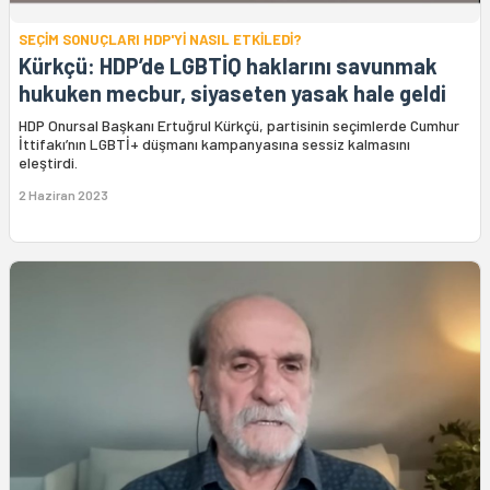
SEÇİM SONUÇLARI HDP'Yİ NASIL ETKİLEDİ?
Kürkçü: HDP’de LGBTİQ haklarını savunmak
hukuken mecbur, siyaseten yasak hale geldi
HDP Onursal Başkanı Ertuğrul Kürkçü, partisinin seçimlerde Cumhur
İttifakı’nın LGBTİ+ düşmanı kampanyasına sessiz kalmasını
eleştirdi.
2 Haziran 2023