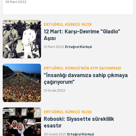
30 Mart 2022
ERTUĞRUL KÜRKÇÜ YAZDI
12 Mart: Karşı-Devrime "Gladio"
Aşısı
12 Mart 2022
Ertuğrul Kürkçü
ERTUĞRUL KÜRKÇÜ'NÜN AYM SAVUNMASI
"İnsanlığı davamıza sahip çıkmaya
çağırıyorum"
21 Ocak 2022
ERTUĞRUL KÜRKÇÜ YAZDI
Roboski: Siyasette süreklilik
esastır
30 Aralık 2021
Ertuğrul Kürkçü