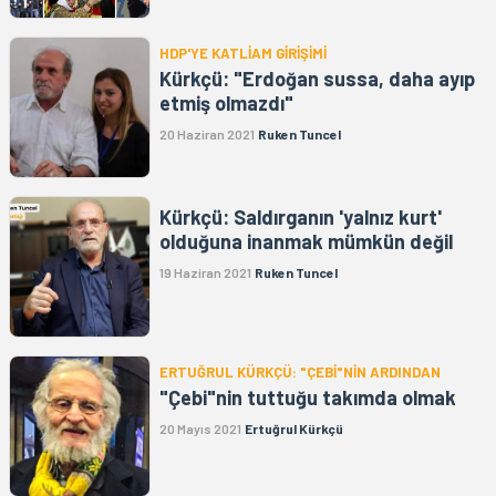
HDP'YE KATLİAM GİRİŞİMİ
Kürkçü: "Erdoğan sussa, daha ayıp
etmiş olmazdı"
20 Haziran 2021
Ruken Tuncel
Kürkçü: Saldırganın 'yalnız kurt'
olduğuna inanmak mümkün değil
19 Haziran 2021
Ruken Tuncel
ERTUĞRUL KÜRKÇÜ: "ÇEBİ"NİN ARDINDAN
"Çebi"nin tuttuğu takımda olmak
20 Mayıs 2021
Ertuğrul Kürkçü