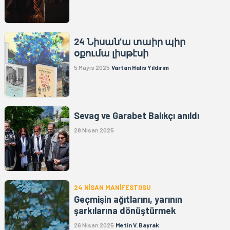
24 Նիսան’ա տաիր պիր
օքումա լիսթէսի
5 Mayıs 2025
Vartan Halis Yıldırım
Sevag ve Garabet Balıkçı anıldı
28 Nisan 2025
24 NİSAN MANİFESTOSU
Geçmişin ağıtlarını, yarının
şarkılarına dönüştürmek
26 Nisan 2025
Metin V. Bayrak