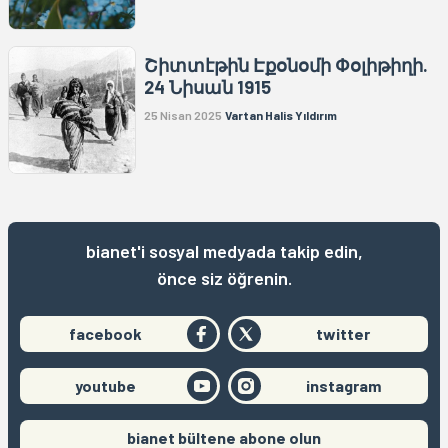
Շիտտէթին Էքօնօմի Փօլիթիղի.
24 Նիսան 1915
25 Nisan 2025
Vartan Halis Yıldırım
bianet'i sosyal medyada takip edin,
önce siz öğrenin.
facebook
twitter
youtube
instagram
bianet bültene abone olun