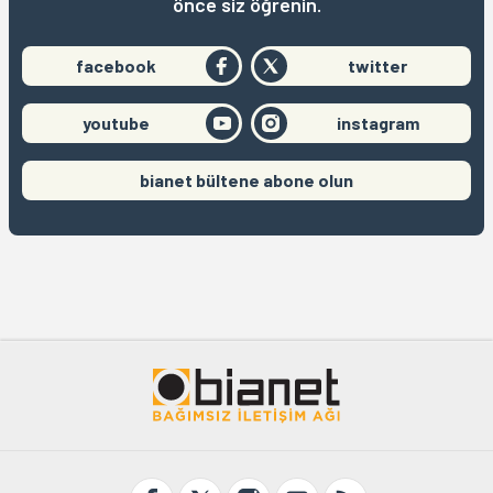
önce siz öğrenin.
facebook
twitter
youtube
instagram
bianet bültene abone olun