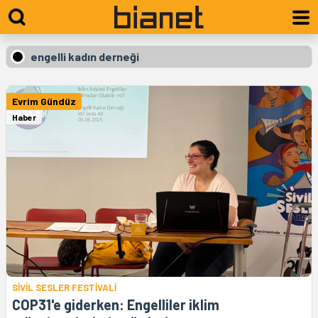
engelli kadın derneği
Evrim Gündüz
Haber
SİVİL SESLER FESTİVALİ
COP31'e giderken: Engelliler iklim