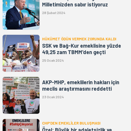
Milletimizden sabır istiyoruz
28 Şubat 2024
HÜKÜMET ÖDÜN VERMEK ZORUNDA KALDI
SSK ve Bağ-Kur emeklisine yüzde
49,25 zam TBMM'den geçti
25 Ocak 2024
AKP-MHP, emeklilerin hakları için
meclis araştırmasını reddetti
23 Ocak 2024
CHP’DEN EMEKLİLER BULUŞMASI
Özel: Büyük bir adaletsizlik ve