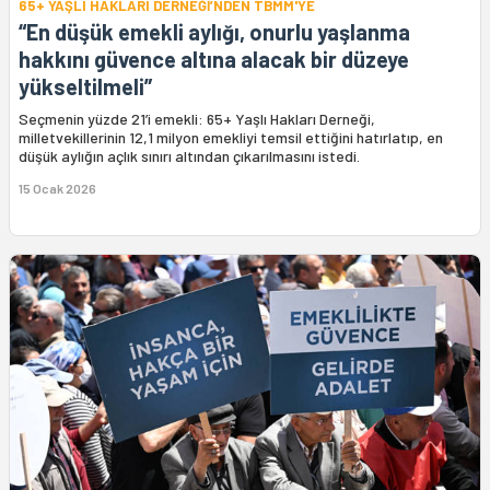
65+ YAŞLI HAKLARI DERNEĞİ’NDEN TBMM'YE
“En düşük emekli aylığı, onurlu yaşlanma
hakkını güvence altına alacak bir düzeye
yükseltilmeli”
Seçmenin yüzde 21’i emekli: 65+ Yaşlı Hakları Derneği,
milletvekillerinin 12,1 milyon emekliyi temsil ettiğini hatırlatıp, en
düşük aylığın açlık sınırı altından çıkarılmasını istedi.
15 Ocak 2026