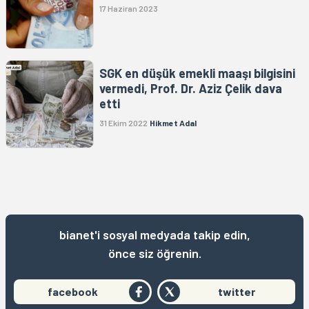
17 Haziran 2023
SGK en düşük emekli maaşı bilgisini
vermedi, Prof. Dr. Aziz Çelik dava
etti
31 Ekim 2022
Hikmet Adal
bianet'i sosyal medyada takip edin,
önce siz öğrenin.
facebook
twitter