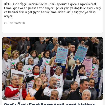
DİSK-AR’ın “İşçi Sınıfının Geçim Krizi Raporu”na göre asgari ücretli
temel gıdaya erişmekte zorlanıyor, işçiler yılın yaklaşık üç ayını vergi
ve kesintiler için çalışıyor, her üç emekliden ikisi çalışıyor ya da iş
arıyor.
29 Haziran 2026
Özgür Özel: Emekli zam değil, sandık istiyor