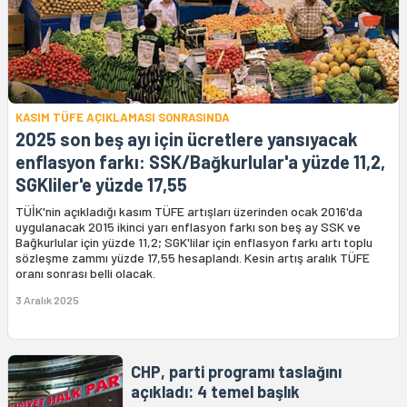
KASIM TÜFE AÇIKLAMASI SONRASINDA
2025 son beş ayı için ücretlere yansıyacak
enflasyon farkı: SSK/Bağkurlular'a yüzde 11,2,
SGKliler'e yüzde 17,55
TÜİK'nin açıkladığı kasım TÜFE artışları üzerinden ocak 2016'da
uygulanacak 2015 ikinci yarı enflasyon farkı son beş ay SSK ve
Bağkurlular için yüzde 11,2; SGK'lilar için enflasyon farkı artı toplu
sözleşme zammı yüzde 17,55 hesaplandı. Kesin artış aralık TÜFE
oranı sonrası belli olacak.
3 Aralık 2025
CHP, parti programı taslağını
açıkladı: 4 temel başlık