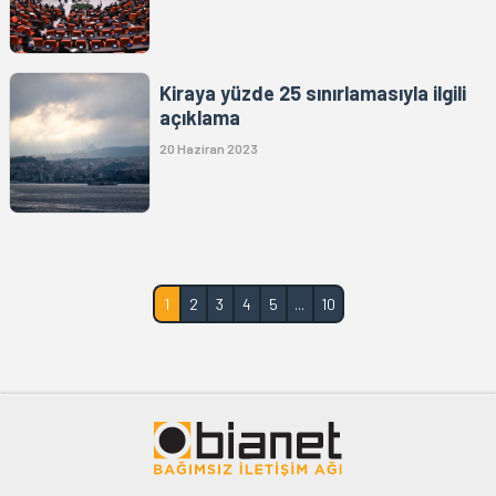
Kiraya yüzde 25 sınırlamasıyla ilgili
açıklama
20 Haziran 2023
1
2
3
4
5
...
10