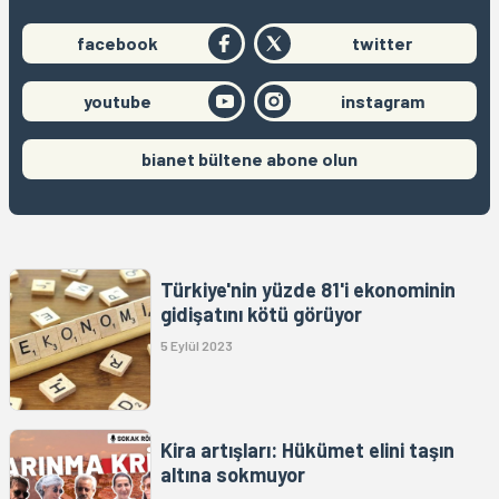
facebook
twitter
youtube
instagram
bianet bültene abone olun
Türkiye'nin yüzde 81'i ekonominin
gidişatını kötü görüyor
5 Eylül 2023
Kira artışları: Hükümet elini taşın
altına sokmuyor