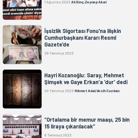
1 Ağustos 2023
Ali Dinç,Zeynep Akat
İşsizlik Sigortası Fonu'na ilişkin
Cumhurbaşkanı Kararı Resmî
Gazete'de
29 Temmuz 2023
Hayri Kozanoğlu: Saray, Mehmet
Şimşek ve Gaye Erkan’a ‘dur’ dedi
20 Temmuz 2023
Hikmet Adal,Vecih Cuzdan
“Ortalama bir memur maaşı, 25 bin
15 liraya çıkarılacak”
6 Temmuz 2023