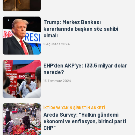
Trump: Merkez Bankası
kararlarında başkan söz sahibi
olmalı
9 Ağustos 2024
EHP’den AKP’ye: 133,5 milyar dolar
nerede?
15 Temmuz 2024
İKTİDARA YAKIN ŞİRKETİN ANKETİ
Areda Survey: "Halkın gündemi
ekonomi ve enflasyon, birinci parti
CHP"