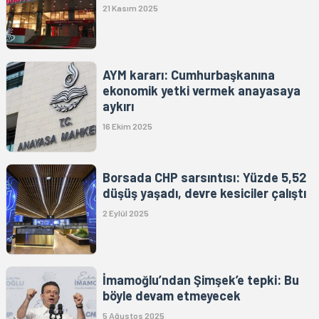
21 Kasım 2025
AYM kararı: Cumhurbaşkanına
ekonomik yetki vermek anayasaya
aykırı
16 Ekim 2025
Borsada CHP sarsıntısı: Yüzde 5,52
düşüş yaşadı, devre kesiciler çalıştı
2 Eylül 2025
İmamoğlu’ndan Şimşek’e tepki: Bu
böyle devam etmeyecek
5 Ağustos 2025