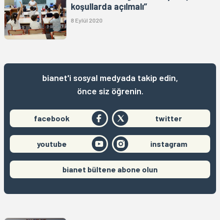
koşullarda açılmalı”
8 Eylül 2020
bianet'i sosyal medyada takip edin,
önce siz öğrenin.
facebook
twitter
youtube
instagram
bianet bültene abone olun