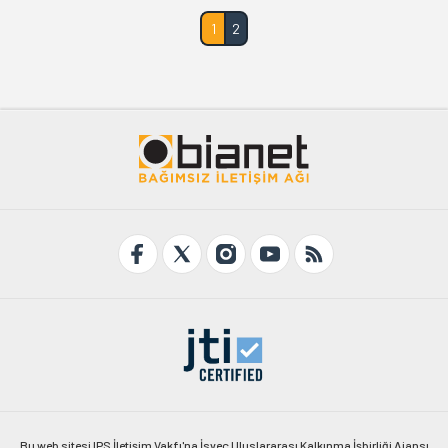
1
2
Bu web sitesi IPS İletişim Vakfı'na İsveç Uluslararası Kalkınma İşbirliği Ajansı