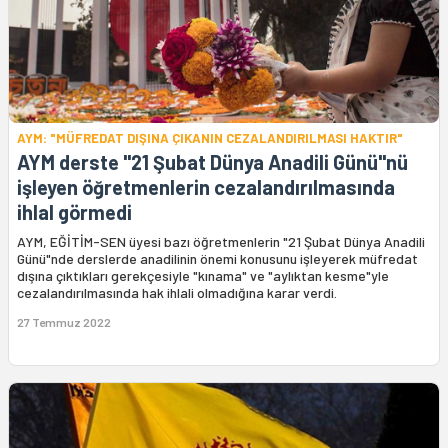
AYM: "MÜFREDAT DIŞINA ÇIKANIN CEZALANDIRILMASI HAKTIR"
AYM derste "21 Şubat Dünya Anadili Günü"nü
işleyen öğretmenlerin cezalandırılmasında
ihlal görmedi
AYM, EĞİTİM-SEN üyesi bazı öğretmenlerin "21 Şubat Dünya Anadili
Günü"nde derslerde anadilinin önemi konusunu işleyerek müfredat
dışına çıktıkları gerekçesiyle "kınama" ve "aylıktan kesme"yle
cezalandırılmasında hak ihlali olmadığına karar verdi.
27 Temmuz 2022