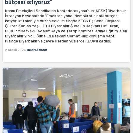
bütçesi istiyoruz”
Kamu Emekçileri Sendikaları Konfederasyonu’nun (KESK) Diyarbakır
İstasyon Meydanı’nda “Emekten yana, demokratik halk bütçesi
istiyoruz” talebiyle düzenlediği mitingde KESK Eş Genel Başkanı
Şükran Kablan Yeşil, TTB Diyarbakır Şube Eş Başkanı Elif Turan,
HEDEP Milletvekili Adalet Kaya ve Tertip Komitesi adına Eğitim-Sen
Diyarbakır 2 Nolu Şube Eş Başkanı Serhat Kılıç konuşma yaptı.
Mitinge Diyarbakır ve çevre illerden yüzlerce KESK'li katıldı.
2 Aralık 2023
Bedri Adanır