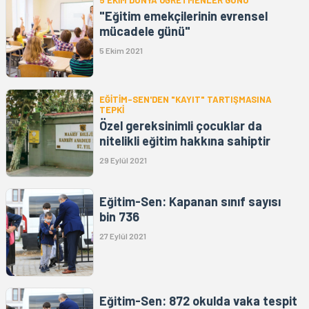
5 EKİM DÜNYA ÖĞRETMENLER GÜNÜ
"Eğitim emekçilerinin evrensel
mücadele günü"
5 Ekim 2021
EĞİTİM-SEN'DEN "KAYIT" TARTIŞMASINA
TEPKİ
Özel gereksinimli çocuklar da
nitelikli eğitim hakkına sahiptir
29 Eylül 2021
Eğitim-Sen: Kapanan sınıf sayısı
bin 736
27 Eylül 2021
Eğitim-Sen: 872 okulda vaka tespit