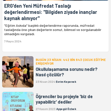
ERG'den Yeni Müfredat Taslağı
değerlendirmesi: "Bilgiden ziyade inançlar
kaynak alınıyor"
"Eğitim Askıda" başlıklı değerlendirme raporunda, müfredat
taslağında öne çıkan değerlerin somut, bilimsel ve sorgulanabilir
olmadığını vurguladı.
7 Mayıs 2024
BUGÜN 23 NİSAN: 442 BİN 643 ÇOCUK EĞİTİME
ERİŞEMİYOR
Okullulaşamama sorunu nedir?
Nasıl çözülür?
23 Nisan 2024
Evrim Kepenek
Öğrenciler bu projeyle 'biz de
yapabiliriz' dediler
27 Kasım 2023
Ayşegül Özbek