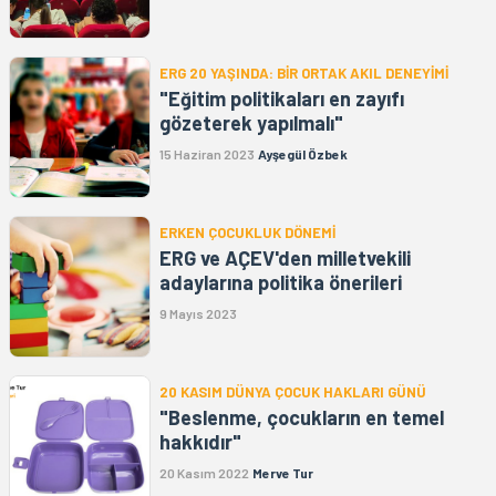
ERG 20 YAŞINDA: BİR ORTAK AKIL DENEYİMİ
"Eğitim politikaları en zayıfı
gözeterek yapılmalı"
15 Haziran 2023
Ayşegül Özbek
ERKEN ÇOCUKLUK DÖNEMİ
ERG ve AÇEV'den milletvekili
adaylarına politika önerileri
9 Mayıs 2023
20 KASIM DÜNYA ÇOCUK HAKLARI GÜNÜ
"Beslenme, çocukların en temel
hakkıdır"
20 Kasım 2022
Merve Tur