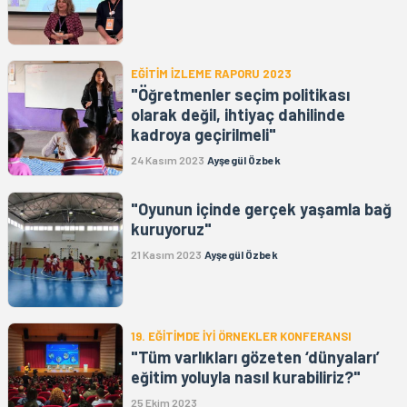
EĞİTİM İZLEME RAPORU 2023
"Öğretmenler seçim politikası
olarak değil, ihtiyaç dahilinde
kadroya geçirilmeli"
24 Kasım 2023
Ayşegül Özbek
"Oyunun içinde gerçek yaşamla bağ
kuruyoruz"
21 Kasım 2023
Ayşegül Özbek
19. EĞİTİMDE İYİ ÖRNEKLER KONFERANSI
"Tüm varlıkları gözeten ‘dünyaları’
eğitim yoluyla nasıl kurabiliriz?"
25 Ekim 2023