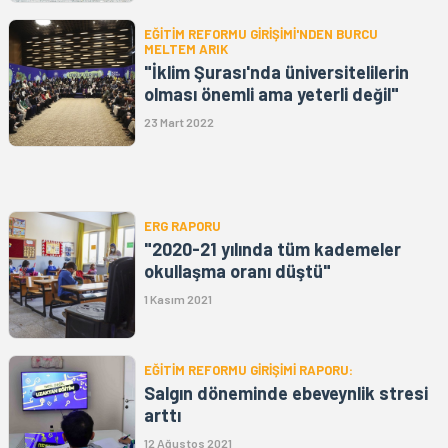
EĞİTİM REFORMU GİRİŞİMİ'NDEN BURCU
MELTEM ARIK
"İklim Şurası'nda üniversitelilerin
olması önemli ama yeterli değil"
23 Mart 2022
ERG RAPORU
"2020-21 yılında tüm kademeler
okullaşma oranı düştü"
1 Kasım 2021
EĞİTİM REFORMU GİRİŞİMİ RAPORU:
Salgın döneminde ebeveynlik stresi
arttı
12 Ağustos 2021