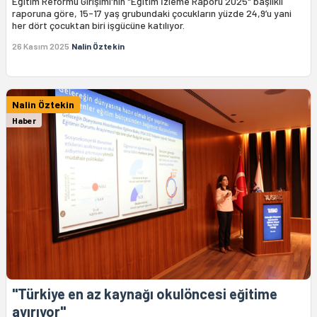
Eğitim Reformu Girişimi'nin "Eğitim İzleme Raporu 2025" başlıklı
raporuna göre, 15-17 yaş grubundaki çocukların yüzde 24,9’u yani
her dört çocuktan biri işgücüne katılıyor.
26 Kasım 2025
Nalin Öztekin
Nalin Öztekin
Haber
"Türkiye en az kaynağı okulöncesi eğitime
ayırıyor"