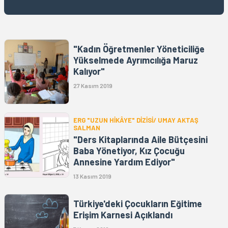
"Kadın Öğretmenler Yöneticiliğe
Yükselmede Ayrımcılığa Maruz
Kalıyor"
27 Kasım 2019
ERG "UZUN HİKÂYE" DİZİSİ/ UMAY AKTAŞ
SALMAN
"Ders Kitaplarında Aile Bütçesini
Baba Yönetiyor, Kız Çocuğu
Annesine Yardım Ediyor"
13 Kasım 2019
Türkiye'deki Çocukların Eğitime
Erişim Karnesi Açıklandı