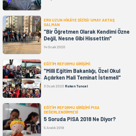
ERG UZUN HİKÂYE DİZİSİ/ UMAY AKTAŞ
SALMAN
"Bir Öğretmen Olarak Kendimi Özne
Değil, Nesne Gibi Hissettim"
14 Ocak 2020
EĞİTİM REFORMU GİRİŞİMİ:
"Milli Eğitim Bakanlığı, Özel Okul
Açılırken Mali Teminat İstemeli"
3 Ocak 2020
Ruken Tuncel
EĞİTİM REFORMU GİRİŞİMİ PISA
DEĞERLENDİRMESİ
5 Soruda PISA 2018 Ne Diyor?
5 Aralık 2019