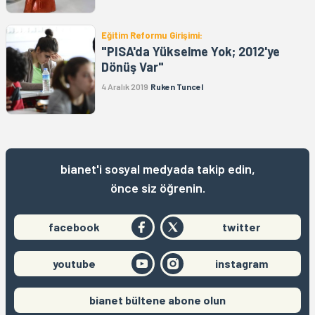
Eğitim Reformu Girişimi:
"PISA'da Yükselme Yok; 2012'ye
Dönüş Var"
4 Aralık 2019
Ruken Tuncel
bianet'i sosyal medyada takip edin,
önce siz öğrenin.
facebook
twitter
youtube
instagram
bianet bültene abone olun