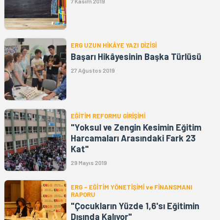
7 Kasım 2019
ERG UZUN HİKÂYE YAZI DİZİSİ
Başarı Hikâyesinin Başka Türlüsü
27 Ağustos 2019
EĞİTİM REFORMU GİRİŞİMİ
"Yoksul ve Zengin Kesimin Eğitim
Harcamaları Arasındaki Fark 23
Kat"
29 Mayıs 2019
ERG - EĞİTİM YÖNETİŞİMİ ve FİNANSMANI
RAPORU
"Çocukların Yüzde 1,6'sı Eğitimin
Dışında Kalıyor"