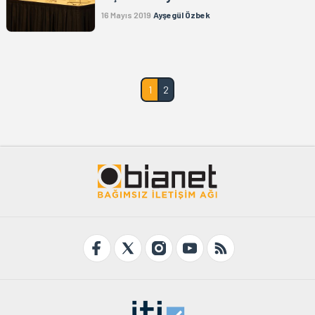
16 Mayıs 2019
Ayşegül Özbek
1
2