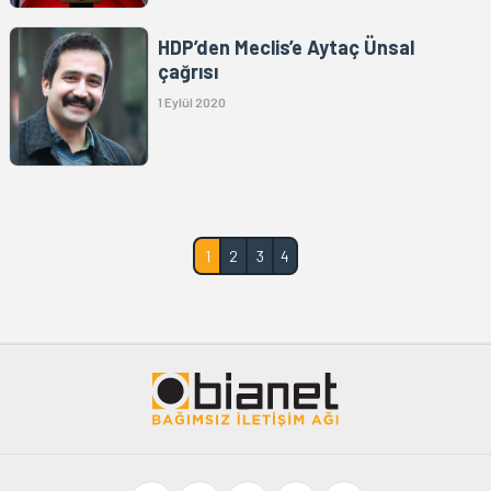
HDP’den Meclis’e Aytaç Ünsal
çağrısı
1 Eylül 2020
1
2
3
4