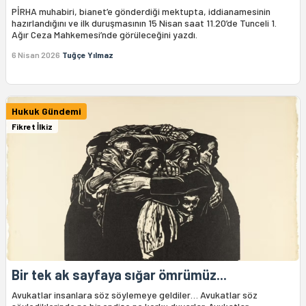
PİRHA muhabiri, bianet’e gönderdiği mektupta, iddianamesinin
hazırlandığını ve ilk duruşmasının 15 Nisan saat 11.20’de Tunceli 1.
Ağır Ceza Mahkemesi’nde görüleceğini yazdı.
6 Nisan 2026
Tuğçe Yılmaz
Hukuk Gündemi
Fikret İlkiz
Bir tek ak sayfaya sığar ömrümüz...
Avukatlar insanlara söz söylemeye geldiler… Avukatlar söz