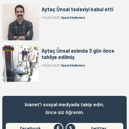
Aytaç Ünsal tedaviyi kabul etti
4 Eylül 2020
Ayça Söylemez
Aytaç Ünsal aslında 3 gün önce
tahliye edilmiş
4 Eylül 2020
Ayça Söylemez
bianet'i sosyal medyada takip edin,
önce siz öğrenin.
facebook
twitter