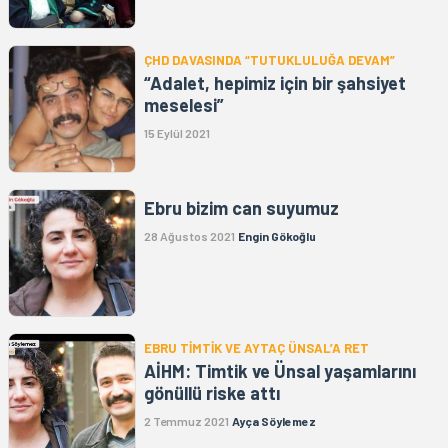
ÇHD DAVASINDA “TUTUKLULUĞA DEVAM”
“Adalet, hepimiz için bir şahsiyet
meselesi”
15 Eylül 2021
Ebru bizim can suyumuz
28 Ağustos 2021
Engin Gökoğlu
EBRU TİMTİK VE AYTAÇ ÜNSAL’A RET
AİHM: Timtik ve Ünsal yaşamlarını
gönüllü riske attı
2 Temmuz 2021
Ayça Söylemez