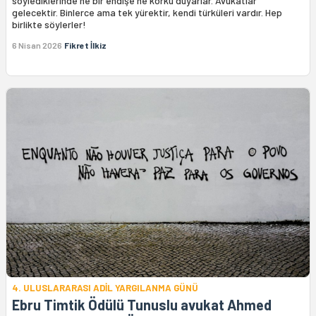
söylediklerinde ne bir endişe ne korku duyarlar. Avukatlar
gelecektir. Binlerce ama tek yürektir, kendi türküleri vardır. Hep
birlikte söylerler!
6 Nisan 2026
Fikret İlkiz
4. ULUSLARARASI ADİL YARGILANMA GÜNÜ
Ebru Timtik Ödülü Tunuslu avukat Ahmed