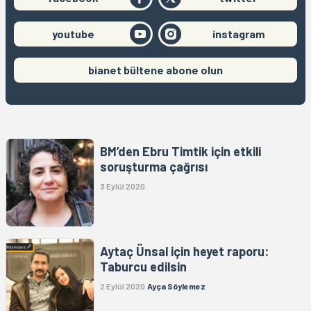
youtube
instagram
bianet bültene abone olun
BM’den Ebru Timtik için etkili
soruşturma çağrısı
3 Eylül 2020
Aytaç Ünsal için heyet raporu:
Taburcu edilsin
2 Eylül 2020
Ayça Söylemez