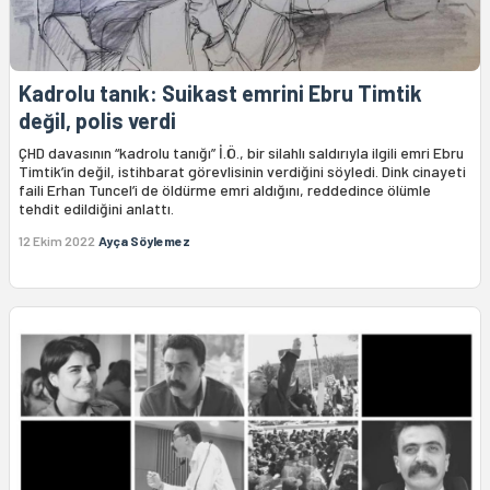
Kadrolu tanık: Suikast emrini Ebru Timtik
değil, polis verdi
ÇHD davasının “kadrolu tanığı” İ.Ö., bir silahlı saldırıyla ilgili emri Ebru
Timtik’in değil, istihbarat görevlisinin verdiğini söyledi. Dink cinayeti
faili Erhan Tuncel’i de öldürme emri aldığını, reddedince ölümle
tehdit edildiğini anlattı.
12 Ekim 2022
Ayça Söylemez