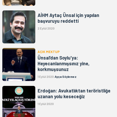
AİHM Aytaç Ünsal için yapılan
başvuruyu reddetti
2 Eylül 2020
AÇIK MEKTUP
Ünsal’dan Soylu'ya:
Heyecanlanmışsınız yine,
korkmuşsunuz
1 Eylül 2020
Ayça Söylemez
Erdoğan: Avukatlıktan teröristliğe
uzanan yolu keseceğiz
1 Eylül 2020