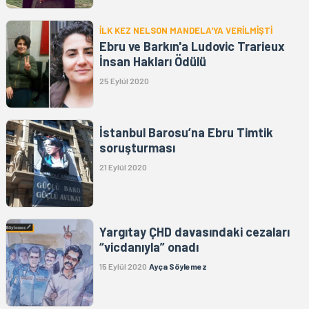
İLK KEZ NELSON MANDELA'YA VERİLMİŞTİ
Ebru ve Barkın'a Ludovic Trarieux
İnsan Hakları Ödülü
25 Eylül 2020
İstanbul Barosu’na Ebru Timtik
soruşturması
21 Eylül 2020
Yargıtay ÇHD davasındaki cezaları
“vicdanıyla” onadı
15 Eylül 2020
Ayça Söylemez