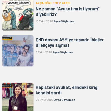
AYÇA SÖYLEMEZ YAZDI
Ne zaman “Avukatımı istiyorum”
diyebiliriz?
10 Ekim 2020
Ayça Söylemez
ÇHD davası AYM’ye taşındı: İhlaller
dilekçeye sığmaz
5 Ekim 2020
Ayça Söylemez
Hapisteki avukat, elindeki kırığı
kendisi sardı
29 Eylül 2020
Ayça Söylemez