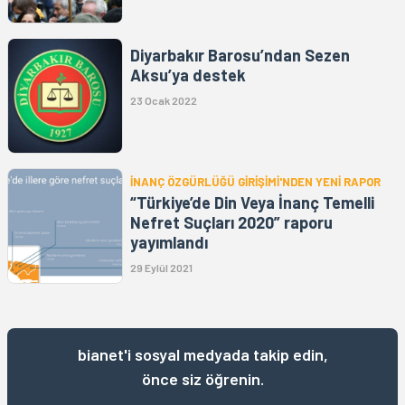
Diyarbakır Barosu’ndan Sezen
Aksu’ya destek
23 Ocak 2022
İNANÇ ÖZGÜRLÜĞÜ GİRİŞİMİ'NDEN YENİ RAPOR
“Türkiye’de Din Veya İnanç Temelli
Nefret Suçları 2020” raporu
yayımlandı
29 Eylül 2021
bianet'i sosyal medyada takip edin,
önce siz öğrenin.