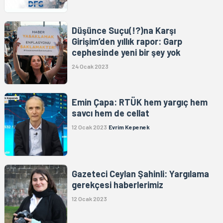
Düşünce Suçu(!?)na Karşı
Girişim’den yıllık rapor: Garp
cephesinde yeni bir şey yok
24 Ocak 2023
Emin Çapa: RTÜK hem yargıç hem
savcı hem de cellat
12 Ocak 2023
Evrim Kepenek
Gazeteci Ceylan Şahinli: Yargılama
gerekçesi haberlerimiz
12 Ocak 2023