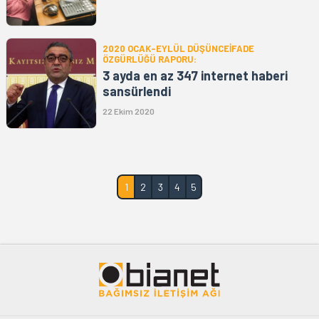
2020 OCAK-EYLÜL DÜŞÜNCEİFADE
ÖZGÜRLÜĞÜ RAPORU:
3 ayda en az 347 internet haberi
sansürlendi
22 Ekim 2020
1
2
3
4
5