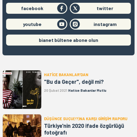
facebook
twitter
youtube
instagram
bianet bültene abone olun
HATİCE BAKANLAR'DAN
"Bu da Geçer", değil mi?
20 Şubat 2021
Hatice Bakanlar Mutlu
DÜŞÜNCE SUÇU(!?)NA KARŞI GİRİŞİM RAPORU
Türkiye'nin 2020 ifade özgürlüğü
fotoğrafı