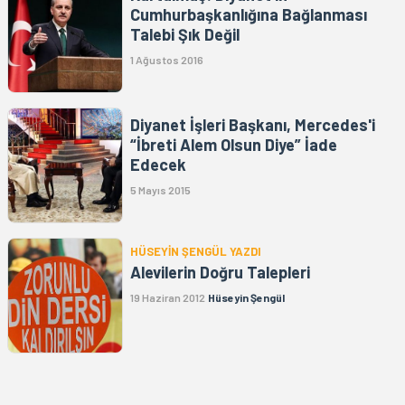
Cumhurbaşkanlığına Bağlanması
Talebi Şık Değil
1 Ağustos 2016
Diyanet İşleri Başkanı, Mercedes'i
“İbreti Alem Olsun Diye” İade
Edecek
5 Mayıs 2015
HÜSEYİN ŞENGÜL YAZDI
Alevilerin Doğru Talepleri
19 Haziran 2012
Hüseyin Şengül