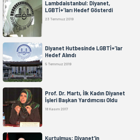
Lambdaistanbul: Diyanet,
LGBTİ+’ları Hedef Gösterdi
23 Temmuz 2019
Diyanet Hutbesinde LGBTİ+’lar
Hedef Alındı
5 Temmuz 2019
Prof. Dr. Martı, İlk Kadın Diyanet
İşleri Başkan Yardımcısı Oldu
18 Kasım 2017
Kurtulmuş: Diyanet'in