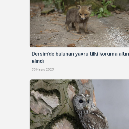
Dersim’de bulunan yavru tilki koruma altı
alındı
30 Mayıs 2023