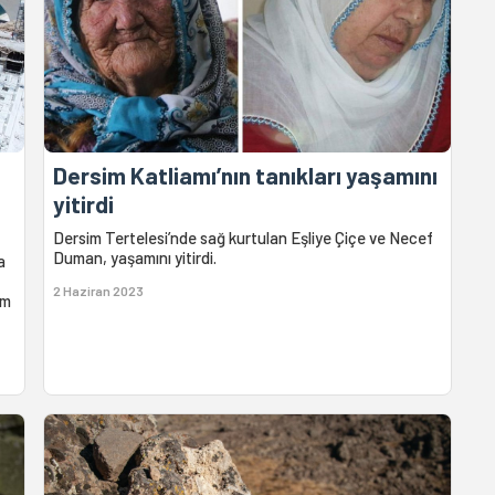
Dersim Katliamı’nın tanıkları yaşamını
yitirdi
Dersim Tertelesi’nde sağ kurtulan Eşliye Çiçe ve Necef
Duman, yaşamını yitirdi.
a
2 Haziran 2023
ım