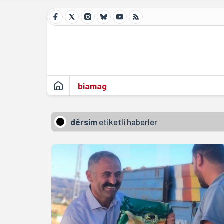
biamag
dêrsim
etiketli haberler