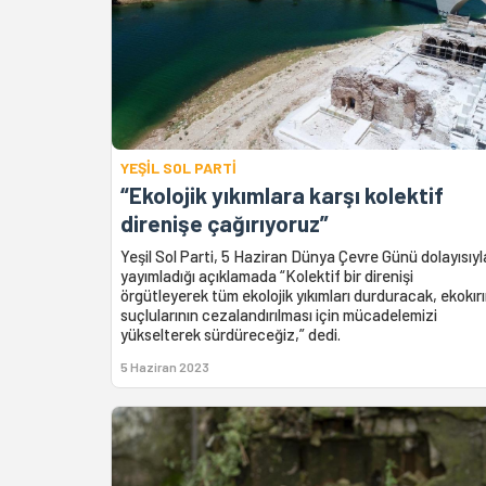
YEŞİL SOL PARTİ
“Ekolojik yıkımlara karşı kolektif
direnişe çağırıyoruz”
Yeşil Sol Parti, 5 Haziran Dünya Çevre Günü dolayısıyl
yayımladığı açıklamada “Kolektif bir direnişi
örgütleyerek tüm ekolojik yıkımları durduracak, ekokır
suçlularının cezalandırılması için mücadelemizi
yükselterek sürdüreceğiz,” dedi.
5 Haziran 2023