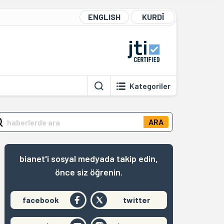
ENGLISH
KURDÎ
Kategoriler
ARA
bianet'i sosyal medyada takip edin,
önce siz öğrenin.
facebook
twitter