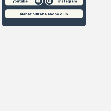
youtube
instagram
bianet bültene abone olun