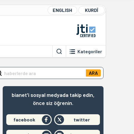
ENGLISH
KURDÎ
Kategoriler
ARA
bianet'i sosyal medyada takip edin,
önce siz öğrenin.
facebook
twitter