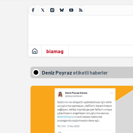
biamag
Denîz Poyraz
etiketli haberler