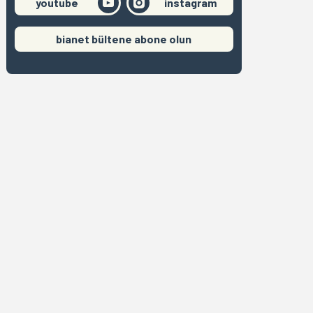
youtube
instagram
bianet bültene abone olun