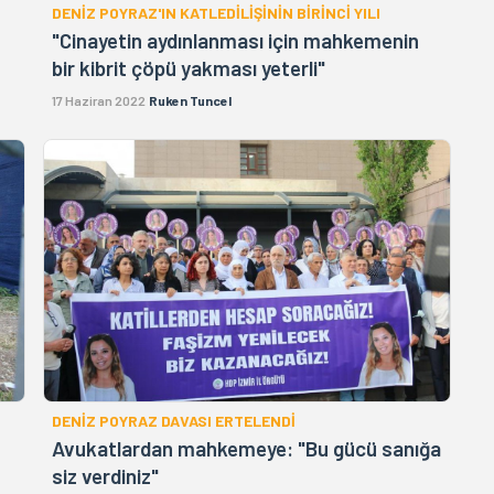
DENİZ POYRAZ'IN KATLEDİLİŞİNİN BİRİNCİ YILI
"Cinayetin aydınlanması için mahkemenin
bir kibrit çöpü yakması yeterli"
17 Haziran 2022
Ruken Tuncel
DENİZ POYRAZ DAVASI ERTELENDİ
Avukatlardan mahkemeye: "Bu gücü sanığa
siz verdiniz"