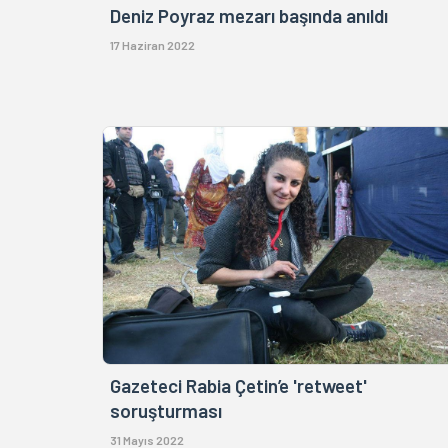
Deniz Poyraz mezarı başında anıldı
17 Haziran 2022
Gazeteci Rabia Çetin’e 'retweet'
soruşturması
31 Mayıs 2022