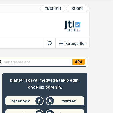
ENGLISH
KURDÎ
Kategoriler
ARA
bianet'i sosyal medyada takip edin,
önce siz öğrenin.
facebook
twitter