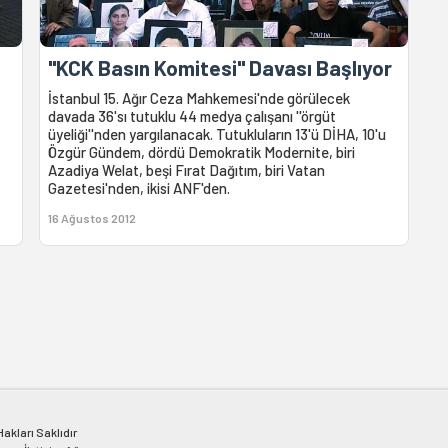
''KCK Basın Komitesi'' Davası Başlıyor
İstanbul 15. Ağır Ceza Mahkemesi'nde görülecek
davada 36'sı tutuklu 44 medya çalışanı ''örgüt
üyeliği''nden yargılanacak. Tutukluların 13'ü DİHA, 10'u
Özgür Gündem, dördü Demokratik Modernite, biri
Azadiya Welat, beşi Fırat Dağıtım, biri Vatan
Gazetesi'nden, ikisi ANF'den.
16 Ağustos 2012
kları Saklıdır