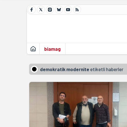
biamag
demokratik modernite
etiketli haberler