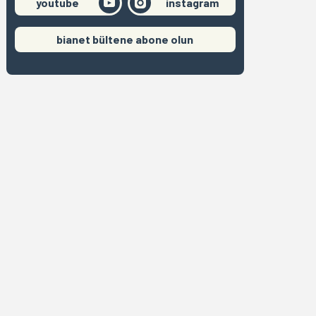
youtube
instagram
bianet bültene abone olun