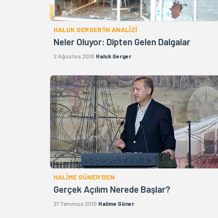
HALUK GERGER'İN ANALİZİ
Neler Oluyor: Dipten Gelen Dalgalar
2 Ağustos 2010
Haluk Gerger
HALİME GÜNER’DEN
Gerçek Açılım Nerede Başlar?
21 Temmuz 2010
Halime Güner