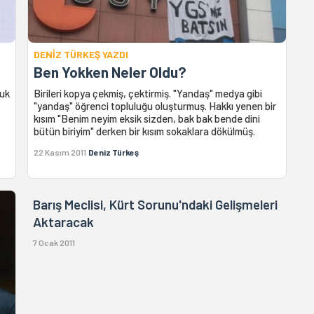
DENİZ TÜRKEŞ YAZDI
Ben Yokken Neler Oldu?
luk
Birileri kopya çekmiş, çektirmiş. "Yandaş" medya gibi
"yandaş" öğrenci topluluğu oluşturmuş. Hakkı yenen bir
kısım "Benim neyim eksik sizden, bak bak bende dini
bütün biriyim" derken bir kısım sokaklara dökülmüş.
22 Kasım 2011
Deniz Türkeş
Barış Meclisi, Kürt Sorunu'ndaki Gelişmeleri
Aktaracak
7 Ocak 2011