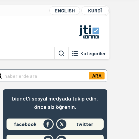
ENGLISH
KURDÎ
Kategoriler
ARA
bianet'i sosyal medyada takip edin,
önce siz öğrenin.
facebook
twitter