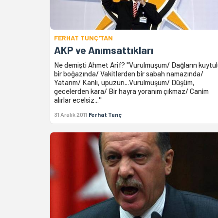
FERHAT TUNÇ'TAN
AKP ve Anımsattıkları
Ne demişti Ahmet Arif? "Vurulmuşum/ Dağların kuytu
bir boğazında/ Vakitlerden bir sabah namazında/
Yatarım/ Kanlı, upuzun...Vurulmuşum/ Düşüm,
gecelerden kara/ Bir hayra yoranım çıkmaz/ Canim
alırlar ecelsiz...''
31 Aralık 2011
Ferhat Tunç