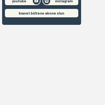
youtube
instagram
bianet bültene abone olun