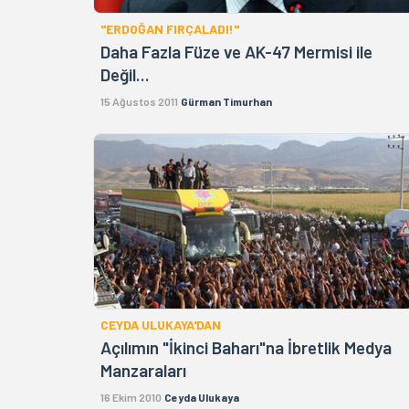
"ERDOĞAN FIRÇALADI!"
Daha Fazla Füze ve AK-47 Mermisi ile
Değil...
15 Ağustos 2011
Gürman Timurhan
CEYDA ULUKAYA'DAN
Açılımın "İkinci Baharı"na İbretlik Medya
Manzaraları
16 Ekim 2010
Ceyda Ulukaya