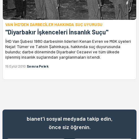
VAN İHD'DEN DARBECİLER HAKKINDA SUÇ UYURUSU
"Diyarbakır İşkenceleri İnsanlık Suçu"
İHD Van Şubesi 1980 darbesinin liderleri Kenan Evren ve MGK üyeleri
Nejat Tümer ve Tahsin Şahinkaya, hakkında suç duyurusunda
bulundu; darbe döneminde Diyarbakır Cezaevi ve tüm ülkede
işlenmiş insanlık suçlarından yargılanmaları istendi.
15 Eylül 2010
Semra Pelek
bianet'i sosyal medyada takip edin,
önce siz öğrenin.