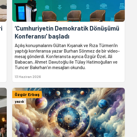
i
‘Cumhuriyetin Demokratik Dönüşümü
Konferansı’ başladı
Açılış konuşmalarını Gültan Kışanak ve Rıza Türmen’in
yaptığı konferansa yazar Burhan Sönmez de bir video-
mesaj gönderdi. Konferansta ayrıca Özgür Özel, Ali
Babacan, Ahmet Davutoğlu ile Tülay Hatimoğulları ve
Tuncer Bakırhan'ın mesajları okundu.
13 Haziran 2026
Özgür Erbaş
yazdı