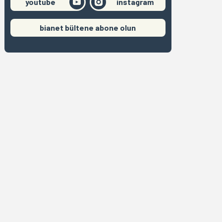
youtube
instagram
bianet bültene abone olun