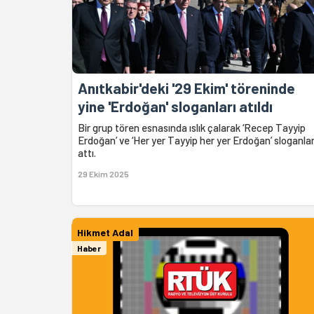
Anıtkabir'deki '29 Ekim' töreninde
yine 'Erdoğan' sloganları atıldı
Bir grup tören esnasında ıslık çalarak ‘Recep Tayyip
Erdoğan’ ve ‘Her yer Tayyip her yer Erdoğan’ sloganlar
attı.
29 Ekim 2025
Hikmet Adal
Haber