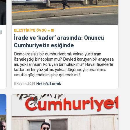
ı
ELEŞTİRİYE ÖVGÜ – III
İrade ve ‘kader’ arasında: Onuncu
Cumhuriyetin eşiğinde
Demokrasisiz bir cumhuriyet mi, yoksa yurttaşın
özneleştiği bir toplum mu? Devleti koruyan bir anayasa
mı, yoksa insanı koruyan bir hukuk mu? Havai fişeklerle
kutlanan bir yüz yıl mı, yoksa düşünceyle onarılmış,
umutla güçlendirilmiş bir gelecek mi?
8 Kasım 2025
Metin V. Bayrak