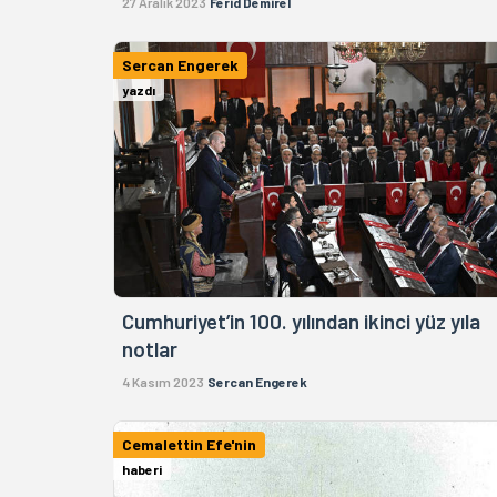
27 Aralık 2023
Ferid Demirel
Sercan Engerek
yazdı
Cumhuriyet’in 100. yılından ikinci yüz yıla
notlar
4 Kasım 2023
Sercan Engerek
Cemalettin Efe'nin
haberi