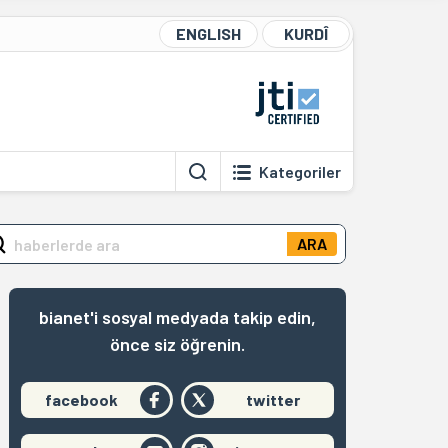
ENGLISH
KURDÎ
Kategoriler
ARA
bianet'i sosyal medyada takip edin,
önce siz öğrenin.
facebook
twitter