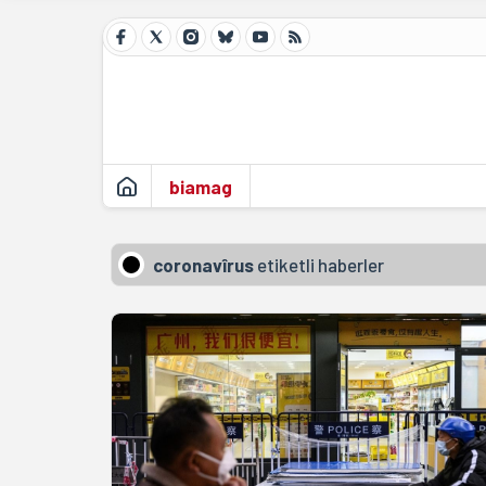
biamag
coronavîrus
etiketli haberler