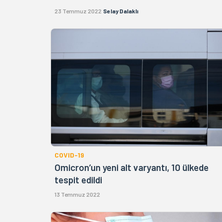
23 Temmuz 2022
Selay Dalaklı
COVID-19
Omicron’un yeni alt varyantı, 10 ülkede
tespit edildi
13 Temmuz 2022