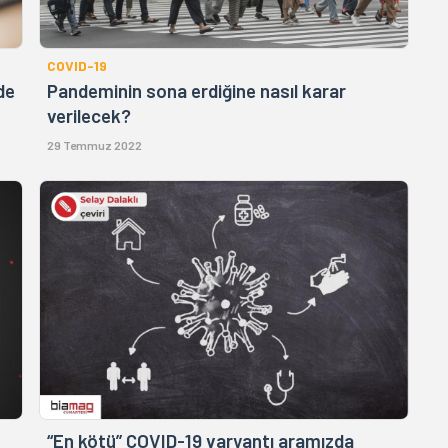
COVID-19
de
Pandeminin sona erdiğine nasıl karar
verilecek?
29 Temmuz 2022
“En kötü” COVID-19 varyantı aramızda