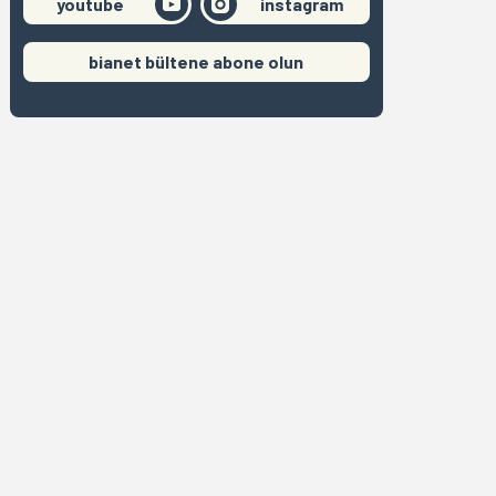
youtube
instagram
bianet bültene abone olun