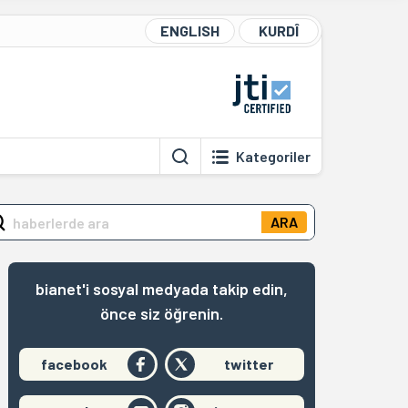
ENGLISH
KURDÎ
Kategoriler
ARA
bianet'i sosyal medyada takip edin,
önce siz öğrenin.
facebook
twitter