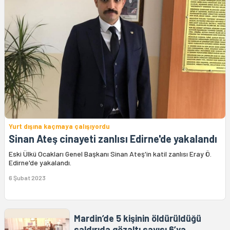
Yurt dışına kaçmaya çalışıyordu
Sinan Ateş cinayeti zanlısı Edirne'de yakalandı
Eski Ülkü Ocakları Genel Başkanı Sinan Ateş'in katil zanlısı Eray Ö.
Edirne'de yakalandı.
6 Şubat 2023
Mardin’de 5 kişinin öldürüldüğü
saldırıda gözaltı sayısı 6’ya