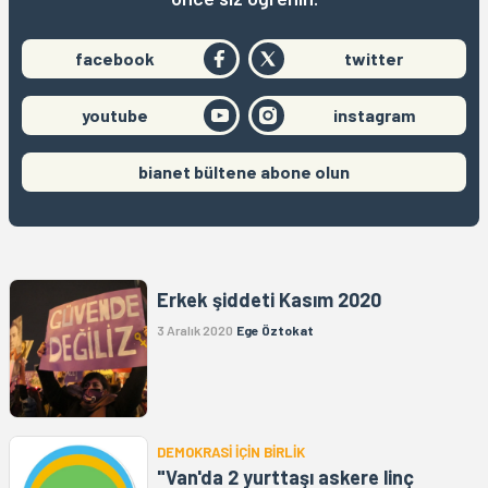
facebook
twitter
youtube
instagram
bianet bültene abone olun
Erkek şiddeti Kasım 2020
3 Aralık 2020
Ege Öztokat
DEMOKRASİ İÇİN BİRLİK
"Van'da 2 yurttaşı askere linç