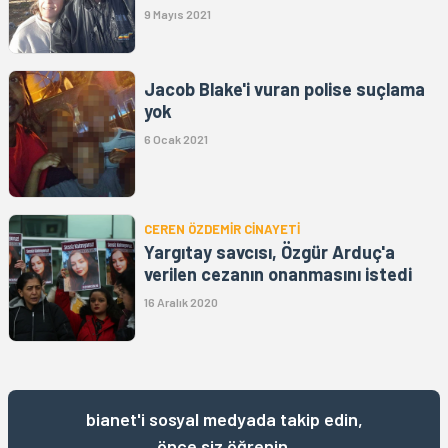
9 Mayıs 2021
Jacob Blake'i vuran polise suçlama
yok
6 Ocak 2021
CEREN ÖZDEMİR CİNAYETİ
Yargıtay savcısı, Özgür Arduç'a
verilen cezanın onanmasını istedi
16 Aralık 2020
bianet'i sosyal medyada takip edin,
önce siz öğrenin.