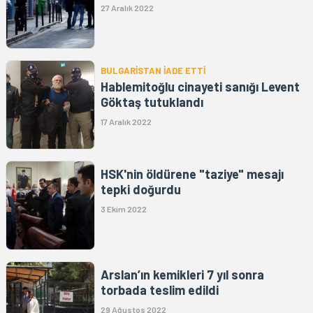
27 Aralık 2022
BULGARİSTAN İADE ETTİ
Hablemitoğlu cinayeti sanığı Levent
Göktaş tutuklandı
17 Aralık 2022
HSK'nin öldürene "taziye" mesajı
tepki doğurdu
3 Ekim 2022
Arslan’ın kemikleri 7 yıl sonra
torbada teslim edildi
29 Ağustos 2022