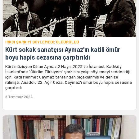
IRKÇI ŞARKIYI SÖYLEMEDİ; ÖLDÜRÜLDÜ
Kürt sokak sanatçısı Aymaz'ın katili ömür
boyu hapis cezasına çarptırıldı
Kürt müzisyen Cihan Aymaz 2 Mayıs 2023'te İstanbul, Kadıköy
İskelesi'nde "Ölürüm Türkiyem" şarkısını çalıp söylemeyi reddettiği
için, katil Mehmet Caymaz tarafından bıçaklanmış ve denize
itilmişti. Anadolu 22. Ağır Ceza, Caymaz'ı ömür boyu hapis cezasına
çarptırdı.
8 Temmuz 2024