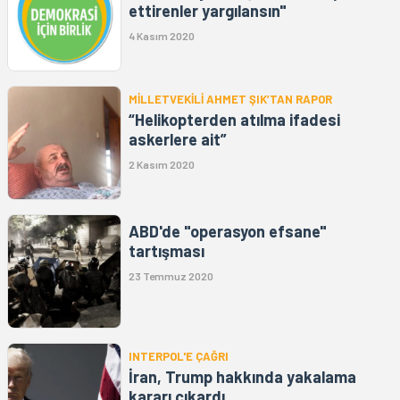
ettirenler yargılansın"
4 Kasım 2020
MİLLETVEKİLİ AHMET ŞIK’TAN RAPOR
“Helikopterden atılma ifadesi
askerlere ait”
2 Kasım 2020
ABD'de "operasyon efsane"
tartışması
23 Temmuz 2020
INTERPOL'E ÇAĞRI
İran, Trump hakkında yakalama
kararı çıkardı