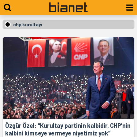
chp kurultayı
Özgür Özel: “Kurultay partinin kalbidir, CHP’nin
kalbini kimseye vermeye niyetimiz yok”