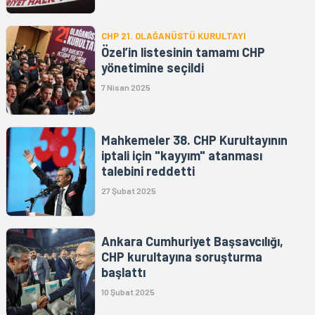
CHP 21. OLAĞANÜSTÜ KURULTAYI
Özel’in listesinin tamamı CHP
yönetimine seçildi
7 Nisan 2025
Mahkemeler 38. CHP Kurultayının
iptali için "kayyım" atanması
talebini reddetti
27 Şubat 2025
Ankara Cumhuriyet Başsavcılığı,
CHP kurultayına soruşturma
başlattı
10 Şubat 2025