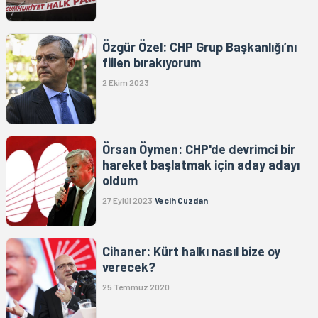
Özgür Özel: CHP Grup Başkanlığı’nı
fiilen bırakıyorum
2 Ekim 2023
Örsan Öymen: CHP'de devrimci bir
hareket başlatmak için aday adayı
oldum
27 Eylül 2023
Vecih Cuzdan
Cihaner: Kürt halkı nasıl bize oy
verecek?
25 Temmuz 2020