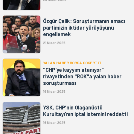
Özgür Çelik: Soruşturmanın amacı
partimizin iktidar yürüyüşünü
engellemek
21 Nisan 2025
YALAN HABER BORSA ÇÖKERTTİ
"CHP'ye kayyım atanıyor"
rivayetinden "ROK"a yalan haber
soruşturması
16 Nisan 2025
YSK, CHP’nin Olağanüstü
Kurultayı’nın iptal istemini reddetti
16 Nisan 2025