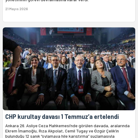
21 Mayıs 2026
CHP kurultay davası 1 Temmuz’a ertelendi
Ankara 26. Asliye Ceza Mahkemesi’nde görülen davada, aralarında
Ekrem İmamoğlu, Rıza Akpolat, Cemil Tugay ve Özgür Çelik’in
bulunduğu 12 sanık “oylamaya hile karıştırma” suçlamasıyla