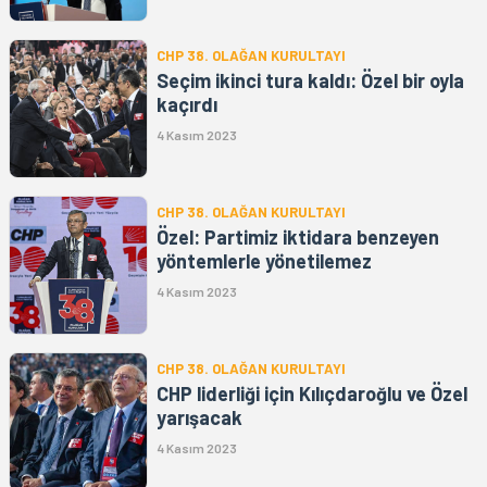
CHP 38. OLAĞAN KURULTAYI
Seçim ikinci tura kaldı: Özel bir oyla
kaçırdı
4 Kasım 2023
CHP 38. OLAĞAN KURULTAYI
Özel: Partimiz iktidara benzeyen
yöntemlerle yönetilemez
4 Kasım 2023
CHP 38. OLAĞAN KURULTAYI
CHP liderliği için Kılıçdaroğlu ve Özel
yarışacak
4 Kasım 2023