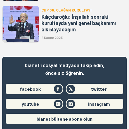
CHP 38. OLAĞAN KURULTAYI
Kılıçdaroğlu: İnşallah sonraki
kurultayda yeni genel başkanımı
alkışlayacağım
4 Kasım 2023
bianet'i sosyal medyada takip edin,
önce siz öğrenin.
facebook
twitter
youtube
instagram
bianet bültene abone olun