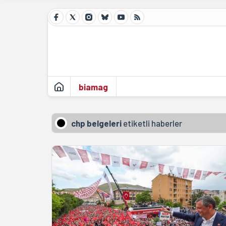
biamag
chp belgeleri
etiketli haberler