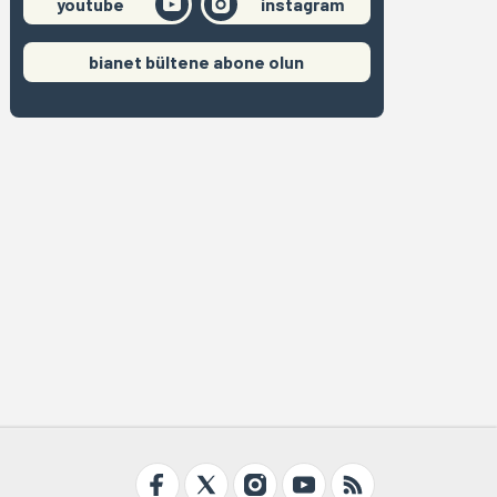
youtube
instagram
bianet bültene abone olun