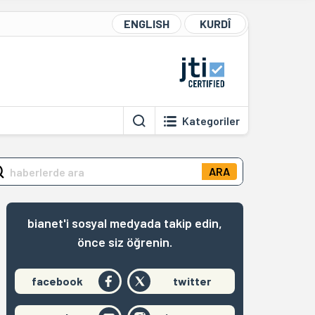
ENGLISH
KURDÎ
Kategoriler
ARA
bianet'i sosyal medyada takip edin,
önce siz öğrenin.
facebook
twitter