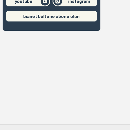
youtube
instagram
bianet bültene abone olun