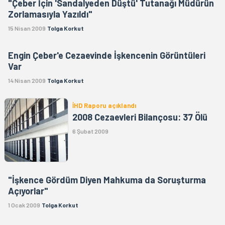
"Çeber İçin 'Sandalyeden Düştü' Tutanağı Müdürün
Zorlamasıyla Yazıldı"
15 Nisan 2009
Tolga Korkut
Engin Çeber'e Cezaevinde İşkencenin Görüntüleri
Var
14 Nisan 2009
Tolga Korkut
İHD Raporu açıklandı
2008 Cezaevleri Bilançosu: 37 Ölü
6 Şubat 2009
"İşkence Gördüm Diyen Mahkuma da Soruşturma
Açıyorlar"
1 Ocak 2009
Tolga Korkut