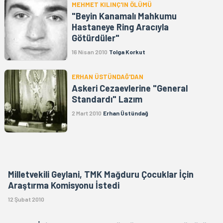
MEHMET KILINÇ'IN ÖLÜMÜ
"Beyin Kanamalı Mahkumu
Hastaneye Ring Aracıyla
Götürdüler"
16 Nisan 2010
Tolga Korkut
ERHAN ÜSTÜNDAĞ'DAN
Askeri Cezaevlerine "General
Standardı" Lazım
2 Mart 2010
Erhan Üstündağ
Milletvekili Geylani, TMK Mağduru Çocuklar İçin
Araştırma Komisyonu İstedi
12 Şubat 2010