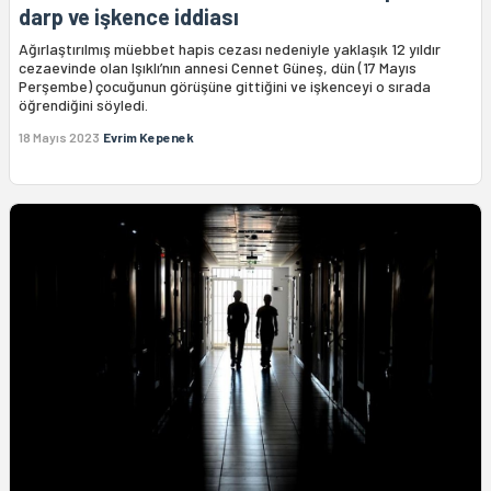
darp ve işkence iddiası
Ağırlaştırılmış müebbet hapis cezası nedeniyle yaklaşık 12 yıldır
cezaevinde olan Işıklı’nın annesi Cennet Güneş, dün (17 Mayıs
Perşembe) çocuğunun görüşüne gittiğini ve işkenceyi o sırada
öğrendiğini söyledi.
18 Mayıs 2023
Evrim Kepenek