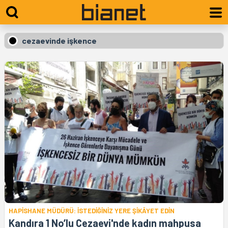
cezaevinde işkence
HAPİSHANE MÜDÜRÜ: İSTEDİĞİNİZ YERE ŞİKÂYET EDİN
Kandıra 1 No’lu Cezaevi'nde kadın mahpusa