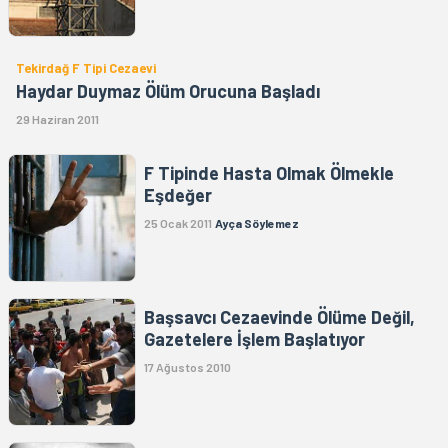
Tekirdağ F Tipi Cezaevi
Haydar Duymaz Ölüm Orucuna Başladı
29 Haziran 2011
F Tipinde Hasta Olmak Ölmekle
Eşdeğer
25 Ocak 2011
Ayça Söylemez
Başsavcı Cezaevinde Ölüme Değil,
Gazetelere İşlem Başlatıyor
17 Ağustos 2010