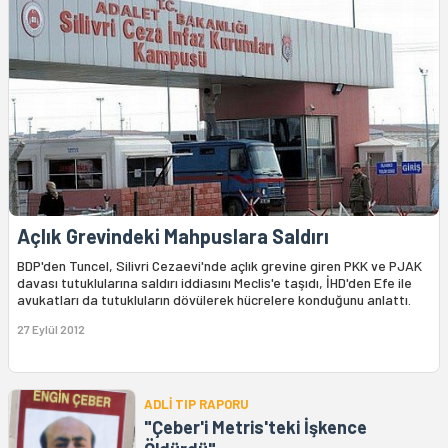
Açlık Grevindeki Mahpuslara Saldırı
BDP'den Tuncel, Silivri Cezaevi'nde açlık grevine giren PKK ve PJAK
davası tutuklularına saldırı iddiasını Meclis'e taşıdı, İHD'den Efe ile
avukatları da tutukluların dövülerek hücrelere konduğunu anlattı.
27 Eylül 2012
ADLİ TIP RAPORU
"Çeber'i Metris'teki İşkence