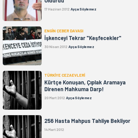
Öldürdü"
17 Haziran 2012
Ayça Söylemez
ENGİN ÇEBER DAVASI
İşkenceyi Tekrar "Keşfecekler"
30 Nisan 2012
Ayça Söylemez
TÜRKİYE CEZAEVLERİ
Kürtçe Konuşan, Çıplak Aramaya
Direnen Mahkuma Darp!
20 Mart 2012
Ayça Söylemez
256 Hasta Mahpus Tahliye Bekliyor
14 Mart 2012