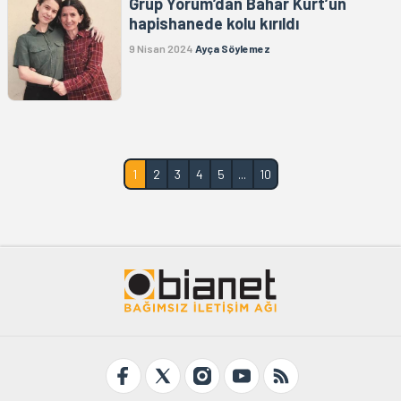
Grup Yorum’dan Bahar Kurt’un
hapishanede kolu kırıldı
9 Nisan 2024
Ayça Söylemez
1
2
3
4
5
...
10