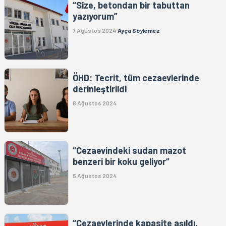
“Size, betondan bir tabuttan
yazıyorum”
7 Ağustos 2024
Ayça Söylemez
ÖHD: Tecrit, tüm cezaevlerinde
derinleştirildi
6 Ağustos 2024
“Cezaevindeki sudan mazot
benzeri bir koku geliyor”
5 Ağustos 2024
“Cezaevlerinde kapasite aşıldı,