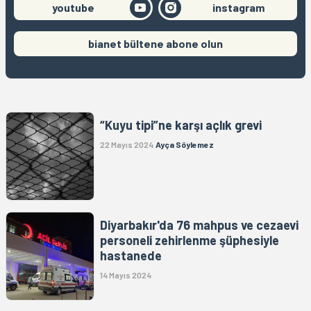
youtube
instagram
bianet bültene abone olun
“Kuyu tipi”ne karşı açlık grevi
22 Mayıs 2024
Ayça Söylemez
Diyarbakır'da 76 mahpus ve cezaevi
personeli zehirlenme şüphesiyle
hastanede
14 Mayıs 2024