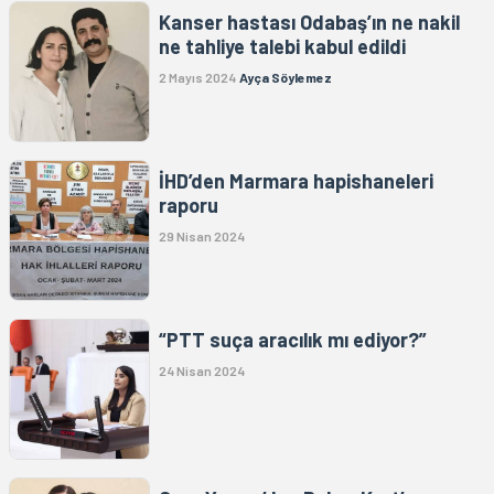
Kanser hastası Odabaş’ın ne nakil
ne tahliye talebi kabul edildi
2 Mayıs 2024
Ayça Söylemez
İHD’den Marmara hapishaneleri
raporu
29 Nisan 2024
“PTT suça aracılık mı ediyor?”
24 Nisan 2024