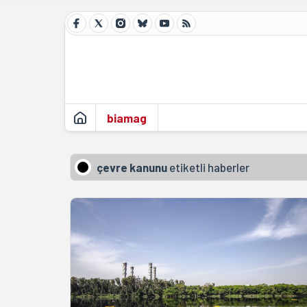
biamag
çevre kanunu
etiketli haberler