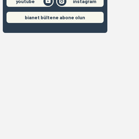
youtube
instagram
bianet bültene abone olun