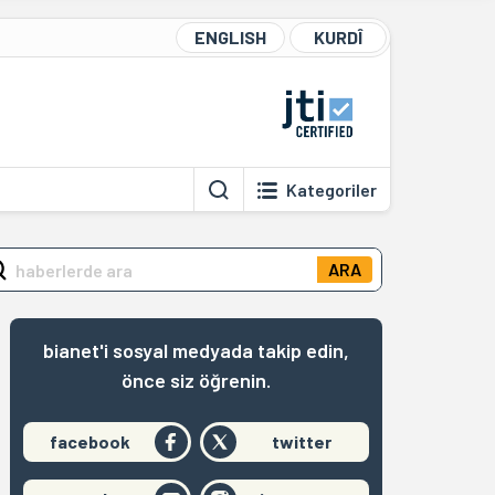
ENGLISH
KURDÎ
Kategoriler
ARA
bianet'i sosyal medyada takip edin,
önce siz öğrenin.
facebook
twitter