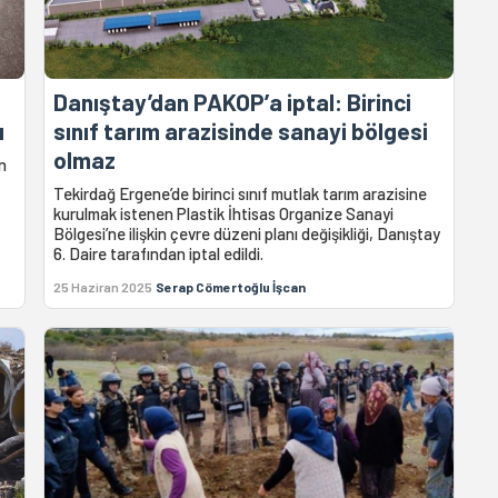
Danıştay’dan PAKOP’a iptal: Birinci
ı
sınıf tarım arazisinde sanayi bölgesi
olmaz
n
Tekirdağ Ergene’de birinci sınıf mutlak tarım arazisine
kurulmak istenen Plastik İhtisas Organize Sanayi
Bölgesi’ne ilişkin çevre düzeni planı değişikliği, Danıştay
6. Daire tarafından iptal edildi.
25 Haziran 2025
Serap Cömertoğlu İşcan