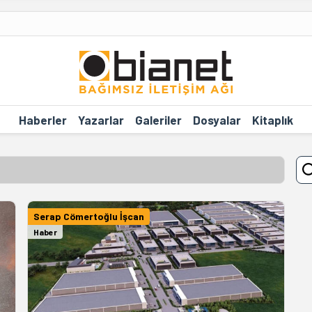
Haberler
Yazarlar
Galeriler
Dosyalar
Kitaplık
Serap Cömertoğlu İşcan
Haber