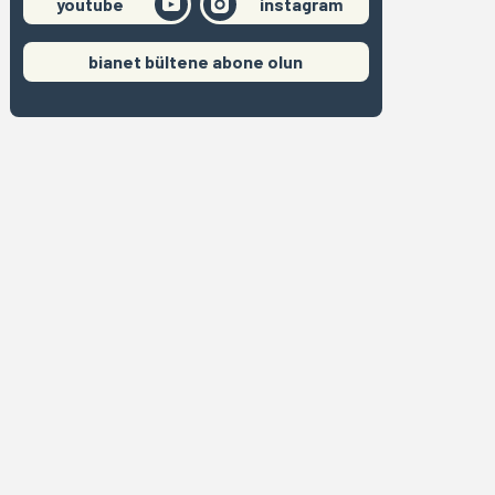
youtube
instagram
bianet bültene abone olun