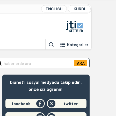
ENGLISH
KURDÎ
Kategoriler
ARA
bianet'i sosyal medyada takip edin,
önce siz öğrenin.
facebook
twitter