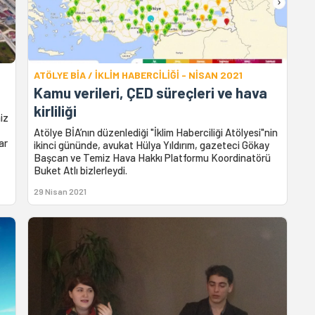
ATÖLYE BİA / İKLİM HABERCİLİĞİ - NİSAN 2021
Kamu verileri, ÇED süreçleri ve hava
kirliliği
iz
Atölye BİA’nın düzenlediği "İklim Haberciliği Atölyesi"nin
ar
ikinci gününde, avukat Hülya Yıldırım, gazeteci Gökay
Başcan ve Temiz Hava Hakkı Platformu Koordinatörü
Buket Atlı bizlerleydi.
29 Nisan 2021