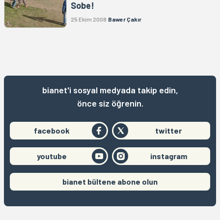
Sobe!
25 Ekim 2008
Bawer Çakır
bianet'i sosyal medyada takip edin,
önce siz öğrenin.
facebook
twitter
youtube
instagram
bianet bültene abone olun