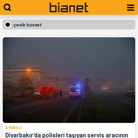
çevik kuvvet
9 YARALI
Diyarbakır’da polisleri taşıyan servis aracının