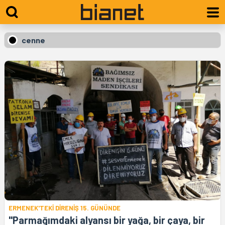
cenne
ERMENEK'TEKİ DİRENİŞ 15. GÜNÜNDE
"Parmağımdaki alyansı bir yağa, bir çaya, bir