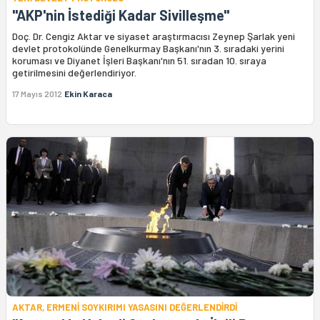
''AKP'nin İstediği Kadar Sivilleşme''
Doç. Dr. Cengiz Aktar ve siyaset araştırmacısı Zeynep Şarlak yeni
devlet protokolünde Genelkurmay Başkanı'nın 3. sıradaki yerini
koruması ve Diyanet İşleri Başkanı'nın 51. sıradan 10. sıraya
getirilmesini değerlendiriyor.
17 Mayıs 2012
Ekin Karaca
AKTAR, ERMENİ SOYKIRIMI YASASINI DEĞERLENDİRDİ