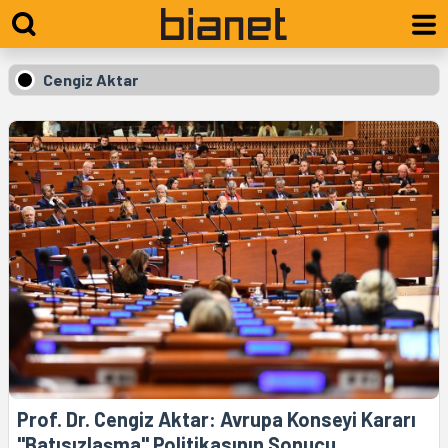
Cengiz Aktar
Prof. Dr. Cengiz Aktar: Avrupa Konseyi Kararı
"Batısızlaşma" Politikasının Sonucu