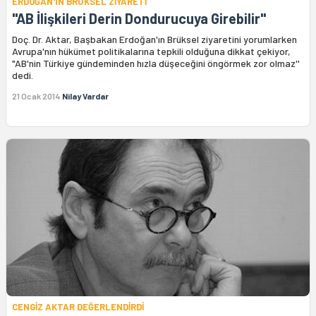
ERDOĞAN'IN BRÜKSEL ZİYARETİ
''AB İlişkileri Derin Dondurucuya Girebilir''
Doç. Dr. Aktar, Başbakan Erdoğan'ın Brüksel ziyaretini yorumlarken
Avrupa'nın hükümet politikalarına tepkili olduğuna dikkat çekiyor,
"AB'nin Türkiye gündeminden hızla düşeceğini öngörmek zor olmaz''
dedi.
21 Ocak 2014
Nilay Vardar
CENGİZ AKTAR DEĞERLENDİRDİ