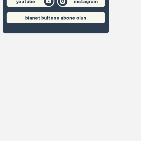
youtube
instagram
bianet bültene abone olun