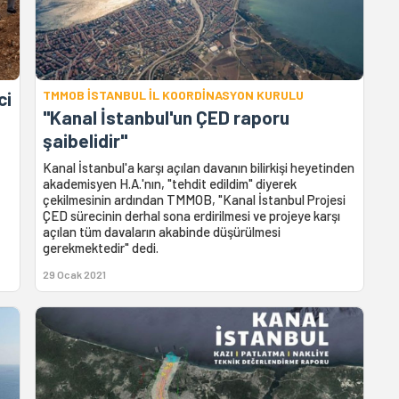
ci
TMMOB İSTANBUL İL KOORDİNASYON KURULU
"Kanal İstanbul'un ÇED raporu
şaibelidir"
Kanal İstanbul'a karşı açılan davanın bilirkişi heyetinden
akademisyen H.A.'nın, "tehdit edildim" diyerek
çekilmesinin ardından TMMOB, "Kanal İstanbul Projesi
ÇED sürecinin derhal sona erdirilmesi ve projeye karşı
açılan tüm davaların akabinde düşürülmesi
gerekmektedir" dedi.
29 Ocak 2021