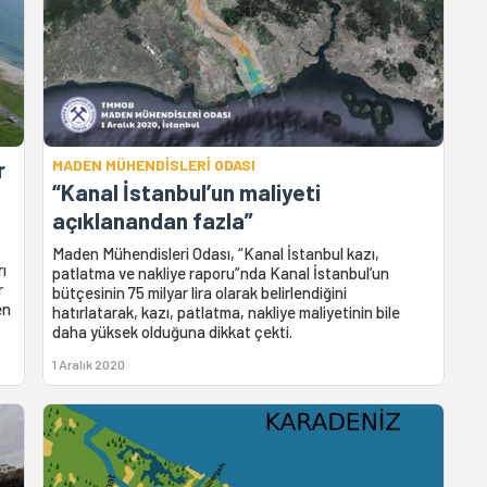
r
MADEN MÜHENDİSLERİ ODASI
“Kanal İstanbul’un maliyeti
açıklanandan fazla”
Maden Mühendisleri Odası, “Kanal İstanbul kazı,
rı
patlatma ve nakliye raporu”nda Kanal İstanbul’un
r
bütçesinin 75 milyar lira olarak belirlendiğini
en
hatırlatarak, kazı, patlatma, nakliye maliyetinin bile
daha yüksek olduğuna dikkat çekti.
1 Aralık 2020