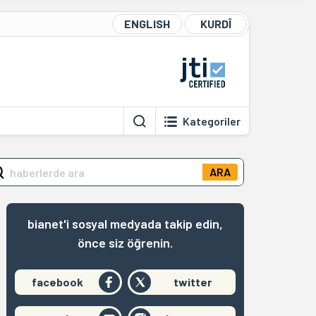
ENGLISH
KURDÎ
Kategoriler
ARA
bianet'i sosyal medyada takip edin,
önce siz öğrenin.
facebook
twitter