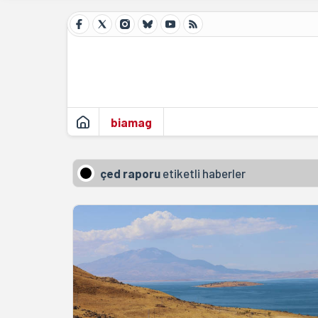
biamag
çed raporu
etiketli haberler