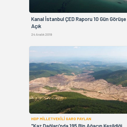
Kanal İstanbul ÇED Raporu 10 Gün Görüşe
Açık
24 Aralık 2019
HDP MİLLETVEKİLİ GARO PAYLAN
"Kaz Dağları'nda 195 Bin Ağacın Kesildiği