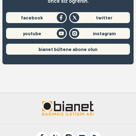
önce siz öğrenin.
facebook
twitter
youtube
instagram
bianet bültene abone olun