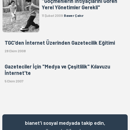
"Göçmenlerin İhtiyaçlarını Gören
Yerel Yönetimler Gerekli"
11 Şubat 2009
Bawer Çakır
TGC'den İnternet Üzerinden Gazetecilik Eğitimi
28 Ekim 2008
Gazeteciler İçin "Medya ve Çeşitlilik" Kılavuzu
İnternet'te
5 Ekim 2007
bianet'i sosyal medyada takip edin,