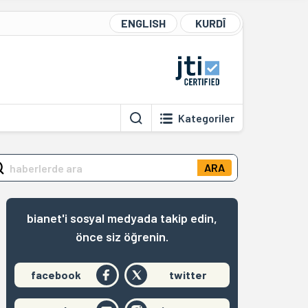
ENGLISH
KURDÎ
Kategoriler
ARA
bianet'i sosyal medyada takip edin,
önce siz öğrenin.
facebook
twitter