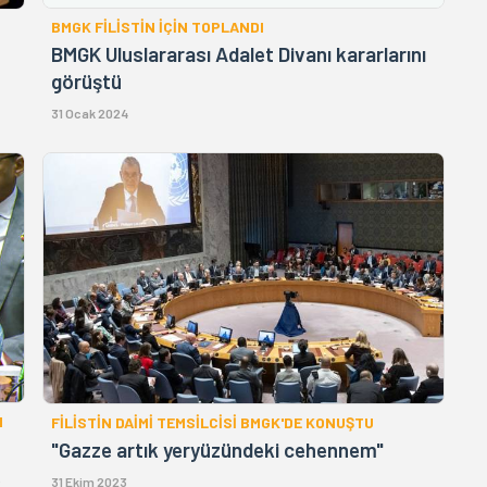
BMGK FİLİSTİN İÇİN TOPLANDI
BMGK Uluslararası Adalet Divanı kararlarını
görüştü
31 Ocak 2024
I
FİLİSTİN DAİMİ TEMSİLCİSİ BMGK'DE KONUŞTU
"Gazze artık yeryüzündeki cehennem"
e
31 Ekim 2023