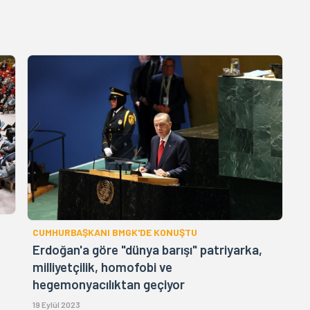
CUMHURBAŞKANI BMGK'DE KONUŞTU
Erdoğan'a göre "dünya barışı" patriyarka,
milliyetçilik, homofobi ve
hegemonyacılıktan geçiyor
19 Eylül 2023