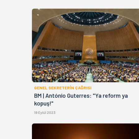
GENEL SEKRETERİN ÇAĞRISI
BM | António Guterres: "Ya reform ya
kopuş!"
19 Eylül 2023