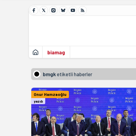
biamag
bmgk
etiketli haberler
Onur Hamzaoğlu
yazdı