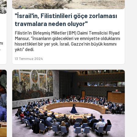
"İsrail'in, Filistinlileri göçe zorlaması
travmalara neden oluyor"
Filistin'in Birleşmiş Milletler (BM) Daimi Temsilcisi Riyad
Mansur, "İnsanların gidecekleri ve emniyette olduklarını
nı
hissettikleri bir yer yok. İsrail, Gazze'nin büyük kısmını
.
yıktı" dedi.
13 Temmuz 2024