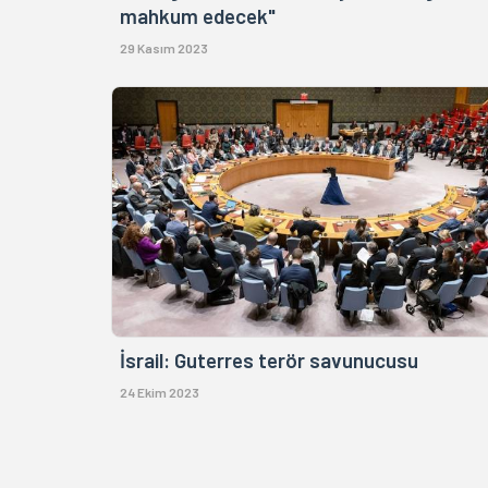
mahkum edecek"
29 Kasım 2023
İsrail: Guterres terör savunucusu
24 Ekim 2023