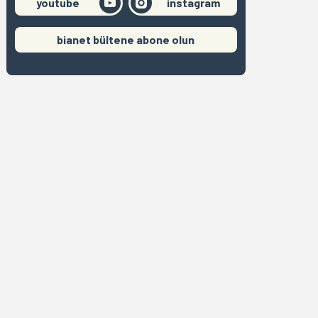
youtube
instagram
bianet bültene abone olun