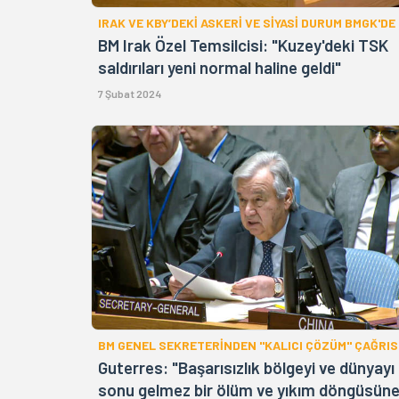
IRAK VE KBY’DEKİ ASKERİ VE SİYASİ DURUM BMGK'DE
BM Irak Özel Temsilcisi: "Kuzey'deki TSK
saldırıları yeni normal haline geldi"
7 Şubat 2024
BM GENEL SEKRETERİNDEN "KALICI ÇÖZÜM" ÇAĞRIS
Guterres: "Başarısızlık bölgeyi ve dünyayı
sonu gelmez bir ölüm ve yıkım döngüsün