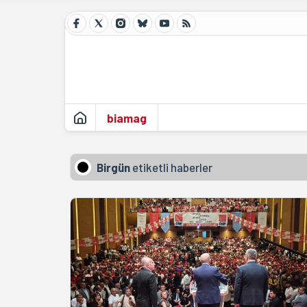
biamag
Birgün
etiketli haberler