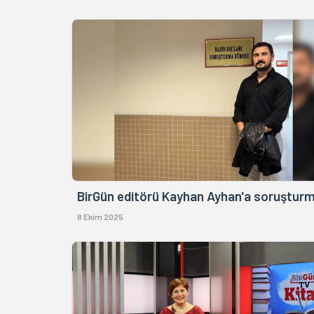
BirGün editörü Kayhan Ayhan'a soruştur
8 Ekim 2025