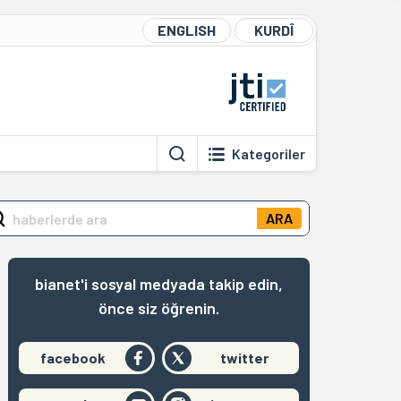
ENGLISH
KURDÎ
Kategoriler
ARA
bianet'i sosyal medyada takip edin,
önce siz öğrenin.
facebook
twitter