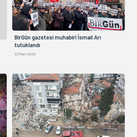
BirGün gazetesi muhabiri İsmail Arı
tutuklandı
22 Mart 2026