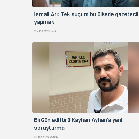
İsmail Arı: Tek suçum bu ülkede gazetecil
yapmak
22 Mart 2026
BirGün editörü Kayhan Ayhan’a yeni
soruşturma
10 Kasım 2025