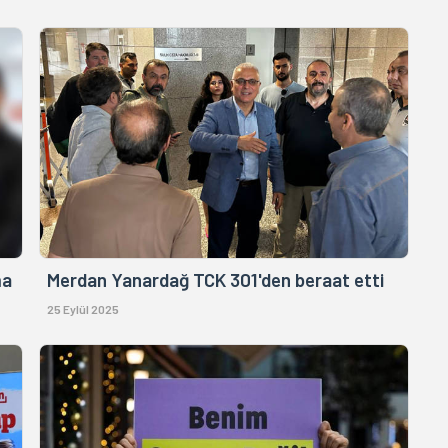
ma
Merdan Yanardağ TCK 301'den beraat etti
25 Eylül 2025