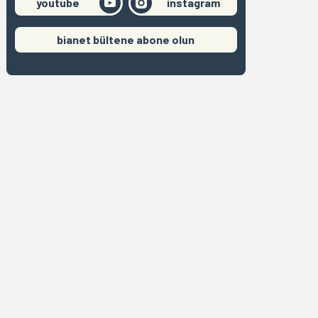
youtube
instagram
bianet bültene abone olun