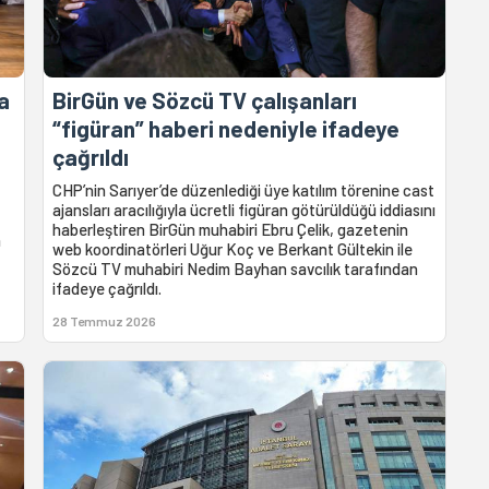
a
BirGün ve Sözcü TV çalışanları
“figüran” haberi nedeniyle ifadeye
çağrıldı
CHP’nin Sarıyer’de düzenlediği üye katılım törenine cast
ajansları aracılığıyla ücretli figüran götürüldüğü iddiasını
haberleştiren BirGün muhabiri Ebru Çelik, gazetenin
a
web koordinatörleri Uğur Koç ve Berkant Gültekin ile
Sözcü TV muhabiri Nedim Bayhan savcılık tarafından
ifadeye çağrıldı.
28 Temmuz 2026