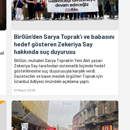
BirGün’den Sarya Toprak’ı ve babasını
hedef gösteren Zekeriya Say
hakkında suç duyurusu
ail
BirGün, muhabiri Sarya Toprak’ın Yeni Akit yazarı
Zekeriya Say tarafından sistematik biçimde hedef
gösterilmesine suç duyurusuyla karşılık verdi.
Gazeteciler ve basın meslek örgütleri Toprak için
İstanbul Adliyesi önündeki açıklama yaptı.
12 Mayıs 2026