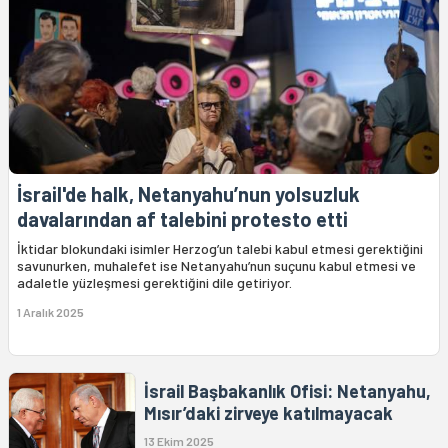
İsrail'de halk, Netanyahu’nun yolsuzluk
davalarından af talebini protesto etti
İktidar blokundaki isimler Herzog’un talebi kabul etmesi gerektiğini
savunurken, muhalefet ise Netanyahu’nun suçunu kabul etmesi ve
adaletle yüzleşmesi gerektiğini dile getiriyor.
1 Aralık 2025
İsrail Başbakanlık Ofisi: Netanyahu,
Mısır’daki zirveye katılmayacak
13 Ekim 2025