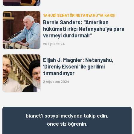
YAHUDİ SENATÖR NETANYAHU'YA KARŞI
Bernie Sanders: "Amerikan
hükümeti ırkçı Netanyahu'ya para
vermeyi durdurmalı"
20 Eylül 2024
Elijah J. Magnier: Netanyahu,
'Direniş Ekseni' ile gerilimi
tırmandırıyor
2 Ağustos 2024
bianet'i sosyal medyada takip edin,
önce siz öğrenin.