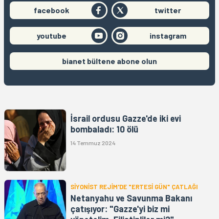
facebook
twitter
youtube
instagram
bianet bültene abone olun
İsrail ordusu Gazze'de iki evi
bombaladı: 10 ölü
14 Temmuz 2024
SİYONİST REJİM'DE "ERTESİ GÜN" ÇATLAĞI
Netanyahu ve Savunma Bakanı
çatışıyor: "Gazze'yi biz mi