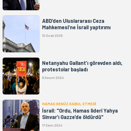
ABD’den Uluslararası Ceza
Mahkemesi’ne İsrail yaptırımı
10 Ocak 2025
Netanyahu Gallant’ı görevden aldı,
protestolar başladı
6 Kasım 2024
HAMAS HENÜZ KABUL ETMEDİ
İsrail: "Ordu, Hamas lideri Yahya
Sinvar'ı Gazze'de öldürdü"
17 Ekim 2024