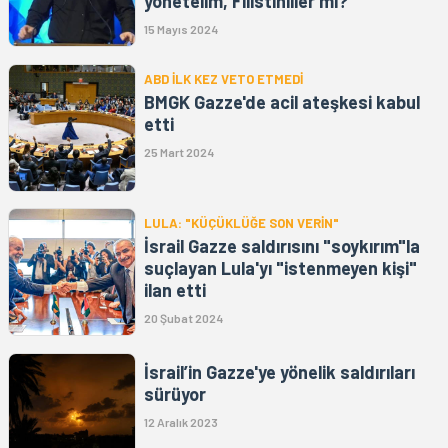
yönetelim, Filistinliler mi?"
15 Mayıs 2024
ABD İLK KEZ VETO ETMEDİ
BMGK Gazze'de acil ateşkesi kabul
etti
25 Mart 2024
LULA: "KÜÇÜKLÜĞE SON VERİN"
İsrail Gazze saldırısını "soykırım"la
suçlayan Lula'yı "istenmeyen kişi"
ilan etti
20 Şubat 2024
İsrail’in Gazze'ye yönelik saldırıları
sürüyor
12 Aralık 2023