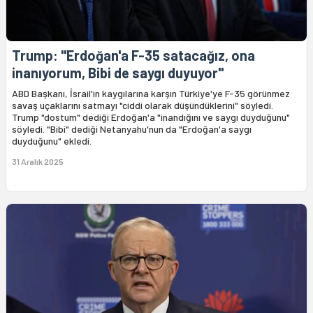
Trump: "Erdoğan'a F-35 satacağız, ona
inanıyorum, Bibi de saygı duyuyor"
ABD Başkanı, İsrail'in kaygılarına karşın Türkiye'ye F-35 görünmez
savaş uçaklarını satmayı "ciddi olarak düşündüklerini" söyledi.
Trump "dostum" dediği Erdoğan'a "inandığını ve saygı duyduğunu"
söyledi. "Bibi" dediği Netanyahu'nun da "Erdoğan'a saygı
duyduğunu" ekledi.
31 Aralık 2025