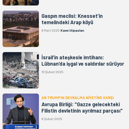
Gaspın meclisi: Knesset’in
temelindeki Arap köyü
6 Mart 2025
Kavel Alpaslan
İsrail’in ateşkesle imtihanı:
Lübnan’da işgal ve saldırılar sürüyor
10 Şubat 2025
AB TRUMP'IN DEVRALMA NİYETİNE KARŞI
Avrupa Birliği: "Gazze gelecekteki
Filistin devletinin ayrılmaz parçası"
6 Şubat 2025