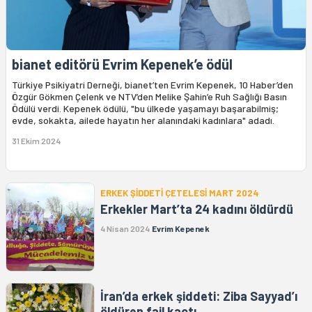
bianet editörü Evrim Kepenek’e ödül
Türkiye Psikiyatri Derneği, bianet’ten Evrim Kepenek, 10 Haber’den
Özgür Gökmen Çelenk ve NTV’den Melike Şahin’e Ruh Sağlığı Basın
Ödülü verdi. Kepenek ödülü, "bu ülkede yaşamayı başarabilmiş;
evde, sokakta, ailede hayatın her alanındaki kadınlara" adadı.
31 Ekim 2024
ERKEK ŞİDDETİ ÇETELESİ MART 2024
Erkekler Mart’ta 24 kadını öldürdü
4 Nisan 2024
Evrim Kepenek
İran’da erkek şiddeti: Ziba Sayyad’ı
öldüren fail kaçtı