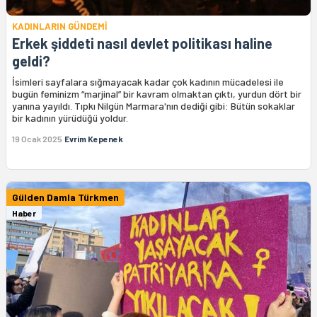
KADINLARIN GÜNDEMİ
Erkek şiddeti nasıl devlet politikası haline
geldi?
İsimleri sayfalara sığmayacak kadar çok kadının mücadelesi ile
bugün feminizm “marjinal” bir kavram olmaktan çıktı, yurdun dört bir
yanına yayıldı. Tıpkı Nilgün Marmara'nın dediği gibi: Bütün sokaklar
bir kadının yürüdüğü yoldur.
19 Ocak 2025
Evrim Kepenek
Gülden Damla Türkmen
Haber