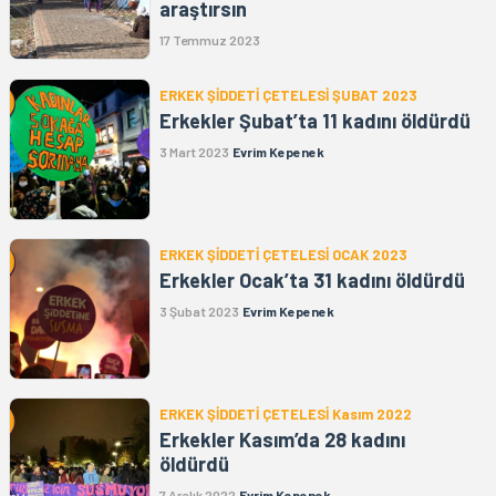
araştırsın
17 Temmuz 2023
ERKEK ŞİDDETİ ÇETELESİ ŞUBAT 2023
Erkekler Şubat’ta 11 kadını öldürdü
3 Mart 2023
Evrim Kepenek
ERKEK ŞİDDETİ ÇETELESİ OCAK 2023
Erkekler Ocak’ta 31 kadını öldürdü
3 Şubat 2023
Evrim Kepenek
ERKEK ŞİDDETİ ÇETELESİ Kasım 2022
Erkekler Kasım’da 28 kadını
öldürdü
7 Aralık 2022
Evrim Kepenek