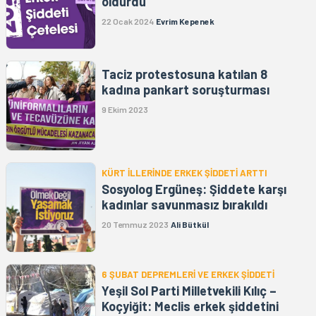
öldürdü
22 Ocak 2024
Evrim Kepenek
Taciz protestosuna katılan 8
kadına pankart soruşturması
9 Ekim 2023
KÜRT İLLERİNDE ERKEK ŞİDDETİ ARTTI
Sosyolog Ergüneş: Şiddete karşı
kadınlar savunmasız bırakıldı
20 Temmuz 2023
Ali Bütkül
6 ŞUBAT DEPREMLERİ VE ERKEK ŞİDDETİ
Yeşil Sol Parti Milletvekili Kılıç –
Koçyiğit: Meclis erkek şiddetini