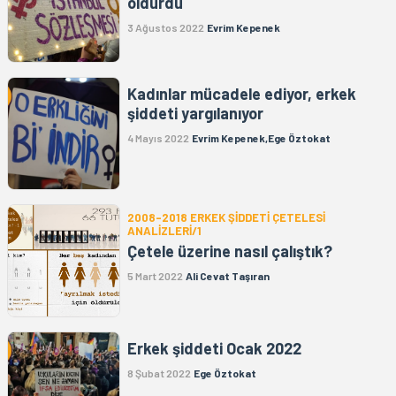
öldürdü
3 Ağustos 2022
Evrim Kepenek
Kadınlar mücadele ediyor, erkek
şiddeti yargılanıyor
4 Mayıs 2022
Evrim Kepenek,Ege Öztokat
2008-2018 ERKEK ŞİDDETİ ÇETELESİ
ANALİZLERİ/1
Çetele üzerine nasıl çalıştık?
5 Mart 2022
Ali Cevat Taşıran
Erkek şiddeti Ocak 2022
8 Şubat 2022
Ege Öztokat