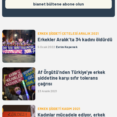
bianet bültene abone olun
ERKEK ŞİDDETİ ÇETELESİ ARALIK 2021
Erkekler Aralık’ta 34 kadını öldürdü
5 Ocak 2022
Evrim Kepenek
Af Örgütü’nden Türkiye’ye erkek
şiddetine karşı sıfır tolerans
çağrısı
23 Aralık 2021
ERKEK ŞİDDETİ KASIM 2021
Kadınlar mücadele ediyor, erkek