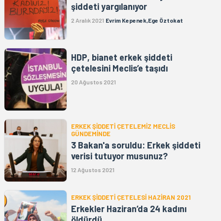
şiddeti yargılanıyor
2 Aralık 2021
Evrim Kepenek,Ege Öztokat
HDP, bianet erkek şiddeti
çetelesini Meclis’e taşıdı
20 Ağustos 2021
ERKEK ŞİDDETİ ÇETELEMİZ MECLİS
GÜNDEMİNDE
3 Bakan'a soruldu: Erkek şiddeti
verisi tutuyor musunuz?
12 Ağustos 2021
ERKEK ŞİDDETİ ÇETELESİ HAZİRAN 2021
Erkekler Haziran’da 24 kadını
öldürdü