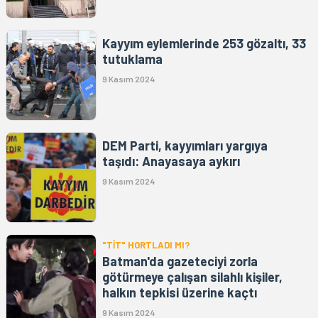
Kayyım eylemlerinde 253 gözaltı, 33
tutuklama
9 Kasım 2024
DEM Parti, kayyımları yargıya
taşıdı: Anayasaya aykırı
9 Kasım 2024
"TİT" HORTLADI MI?
Batman'da gazeteciyi zorla
götürmeye çalışan silahlı kişiler,
halkın tepkisi üzerine kaçtı
9 Kasım 2024