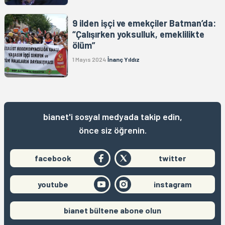
9 ilden işçi ve emekçiler Batman’da:
“Çalışırken yoksulluk, emeklilikte
ölüm”
1 Mayıs 2024
İnanç Yıldız
bianet'i sosyal medyada takip edin,
önce siz öğrenin.
facebook
twitter
youtube
instagram
bianet bültene abone olun