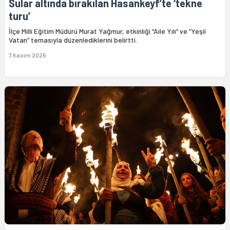
Sular altında bırakılan Hasankeyf’te ‘tekne
turu’
İlçe Milli Eğitim Müdürü Murat Yağmur, etkinliği “Aile Yılı” ve “Yeşil
Vatan” temasıyla düzenlediklerini belirtti.
7 Kasım 2025