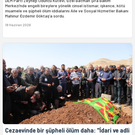
DEM Parti Zeynep Oduncu Kutevi, Özel Batman Şifa Bakım
Merkezi’nde engelli bireylere yönelik cinsel istismar, işkence, kötü
muamele ve şüpheli ölüm iddialarını Aile ve Sosyal Hizmetler Bakanı
Mahinur Özdemir Göktaş’a sordu.
18 Haziran 2026
Cezaevinde bir şüpheli ölüm daha: "İdari ve adli