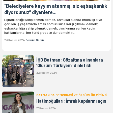
“Belediyelere kayyım atanmış, siz eşbaşkanlık
diyorsunuz” diyenlere...
Eşbaşkanlığı sahiplenmek demek, kamusal alanda erkek işi diye
görülen iş yaşamında emek sömürüsüne karşı çıkmak demek;
eşbaşkanlığa sahip çıkmak demek; cins kırıma evrilen kadın
katliamlarına, her türlü şiddete dur demektir...
23 Kasım 2024
Devrim Demir
İHD Batman: Gözaltına alınanlara
‘Ölürüm Türkiyem’ dinletildi
22 Kasım 2024
BATMAN’DA DEMOKRASİ VE ÖZGÜRLÜK MİTİNGİ
Hatimoğulları: İmralı kapılarını açın
17 Kasım 2024