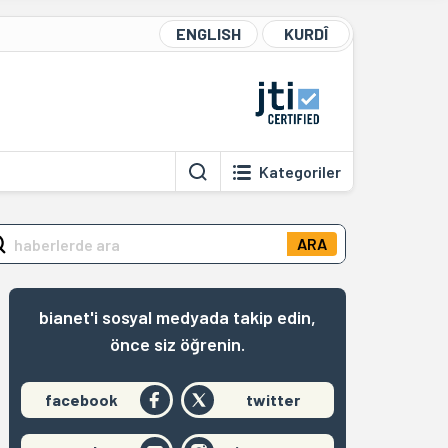
ENGLISH
KURDÎ
Kategoriler
ARA
bianet'i sosyal medyada takip edin,
önce siz öğrenin.
facebook
twitter