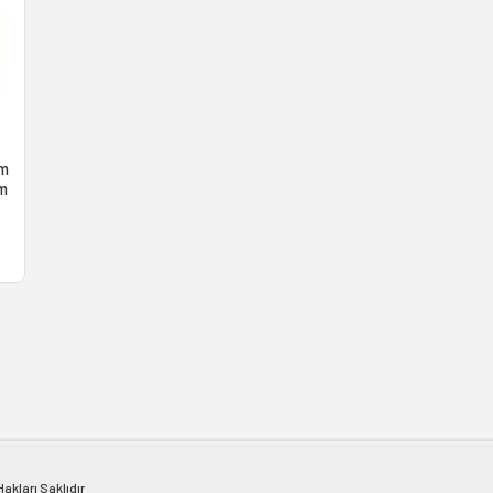
lm
lm
kları Saklıdır