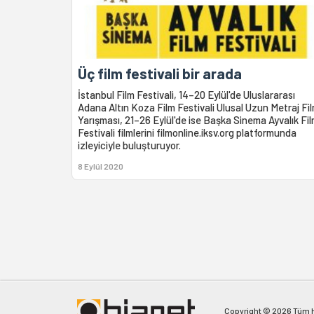
Üç film festivali bir arada
İstanbul Film Festivali, 14–20 Eylül'de Uluslararası
Adana Altın Koza Film Festivali Ulusal Uzun Metraj Fi
Yarışması, 21–26 Eylül'de ise Başka Sinema Ayvalık Fi
Festivali filmlerini filmonline.iksv.org platformunda
izleyiciyle buluşturuyor.
8 Eylül 2020
Copyright © 2026 Tüm Ha