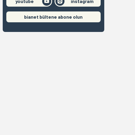
youtube
instagram
bianet bültene abone olun