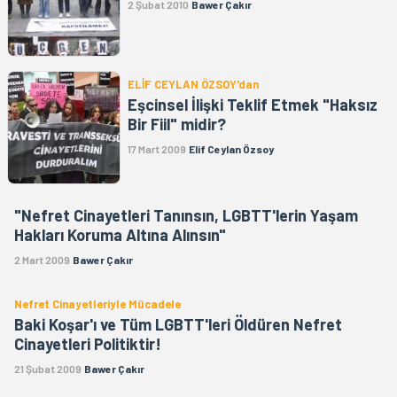
2 Şubat 2010
Bawer Çakır
ELİF CEYLAN ÖZSOY'dan
Eşcinsel İlişki Teklif Etmek "Haksız
Bir Fiil" midir?
17 Mart 2009
Elif Ceylan Özsoy
"Nefret Cinayetleri Tanınsın, LGBTT'lerin Yaşam
Hakları Koruma Altına Alınsın"
2 Mart 2009
Bawer Çakır
Nefret Cinayetleriyle Mücadele
Baki Koşar'ı ve Tüm LGBTT'leri Öldüren Nefret
Cinayetleri Politiktir!
21 Şubat 2009
Bawer Çakır