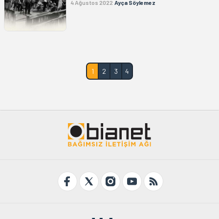
4 Ağustos 2022
Ayça Söylemez
1
2
3
4