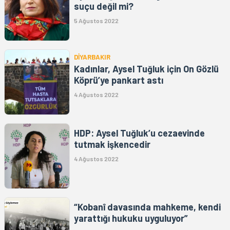
suçu değil mi?
5 Ağustos 2022
DİYARBAKIR
Kadınlar, Aysel Tuğluk için On Gözlü
Köprü’ye pankart astı
4 Ağustos 2022
HDP: Aysel Tuğluk’u cezaevinde
tutmak işkencedir
4 Ağustos 2022
“Kobanî davasında mahkeme, kendi
yarattığı hukuku uyguluyor”