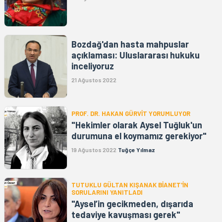
Bozdağ'dan hasta mahpuslar
açıklaması: Uluslararası hukuku
inceliyoruz
21 Ağustos 2022
PROF. DR. HAKAN GÜRVİT YORUMLUYOR
"Hekimler olarak Aysel Tuğluk'un
durumuna el koymamız gerekiyor"
19 Ağustos 2022
Tuğçe Yılmaz
TUTUKLU GÜLTAN KIŞANAK BİANET'İN
SORULARINI YANITLADI
"Aysel’in gecikmeden, dışarıda
tedaviye kavuşması gerek"