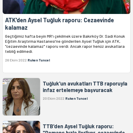
ATK'den Aysel Tuğluk raporu: Cezaevinde
kalamaz
Geçtiğimiz hafta beyin MR'ı çekilmek üzere Bakırköy Dr. Sadi Konuk
Eğitim Araştırma Hastanesi'ne gönderilen Aysel Tuğluk için ATK,
"cezaevinde kalamaz" raporu verdi. Ancak rapor henüz avukatlara
tebliğ edilmedi.
26 Ekim 2022
Ruken Tuncel
Tuğluk'un avukatları TTB raporuyla
infaz ertelemeye başvuracak
20 Ekim 2022
Ruken Tuncel
TTB'den Aysel Tuğluk raporu:
"Demans hızla ilerliyor, cezaevinde