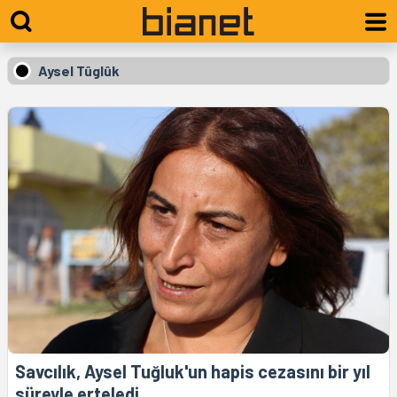
Aysel Tûglûk
Savcılık, Aysel Tuğluk'un hapis cezasını bir yıl
süreyle erteledi