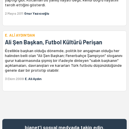
tercih ettiğini gösterdi.
2 Mayıs 2011
Onur Yazıcıoğlu
E. ALİ AYDIN'DAN
Ali Şen Başkan, Futbol Kültürü Perişan
Özellikle başkan olduğu dönemde, politik bir angajman olduğu her
halinden belli olan "Ali Şen Başkan; Fenerbahçe Şampiyon" sloganını
gurur kabarmasında şişmiş bir ifadeyle dinleyen "sabık başkanın"
açıklamaları, davranışları ve kararları Türk futbolu düşünüldüğünde
genele dair bir prototip olabilir.
3 Ekim 2009
E. Ali Aydın
bianet'i sosyal medyada takip edin,