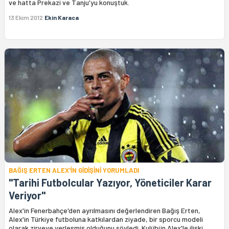
ve hatta Prekazi ve Tanju'yu konuştuk.
13 Ekim 2012
Ekin Karaca
BAĞIŞ ERTEN ALEX'İN GİDİŞİNİ YORUMLADI
"Tarihi Futbolcular Yazıyor, Yöneticiler Karar
Veriyor"
Alex'in Fenerbahçe'den ayrılmasını değerlendiren Bağış Erten,
Alex'in Türkiye futboluna katkılardan ziyade, bir sporcu modeli
olarak zirveye yerleşmiş olduğunu söyledi. Kulübün Alex'le ilişki