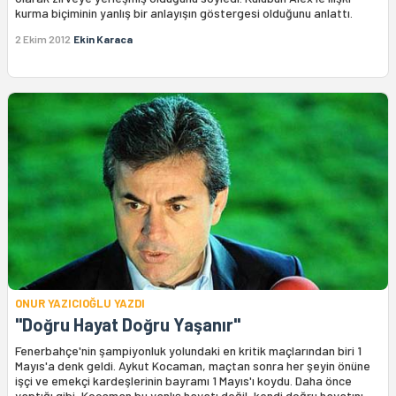
kurma biçiminin yanlış bir anlayışın göstergesi olduğunu anlattı.
2 Ekim 2012
Ekin Karaca
ONUR YAZICIOĞLU YAZDI
"Doğru Hayat Doğru Yaşanır"
Fenerbahçe'nin şampiyonluk yolundaki en kritik maçlarından biri 1
Mayıs'a denk geldi. Aykut Kocaman, maçtan sonra her şeyin önüne
işçi ve emekçi kardeşlerinin bayramı 1 Mayıs'ı koydu. Daha önce
yaptığı gibi, Kocaman bu yanlış hayatı değil, kendi doğru hayatını