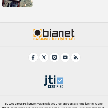
Bu web sitesi IPS İletişim Vakfı'na İsveç Uluslararası Kalkınma İşbirliği Ajansı
(SIDA) tarafından sağlanan kurumsal destek kapsamında yayınlanmaktadır. Bu