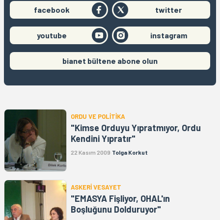
facebook
twitter
youtube
instagram
bianet bültene abone olun
ORDU VE POLİTİKA
"Kimse Orduyu Yıpratmıyor, Ordu
Kendini Yıpratır"
22 Kasım 2009
Tolga Korkut
ASKERİ VESAYET
"EMASYA Fişliyor, OHAL'ın
Boşluğunu Dolduruyor"