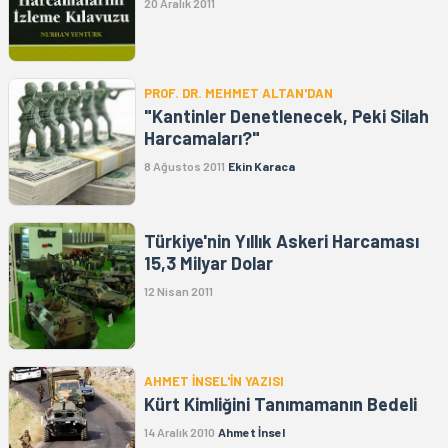
20 Aralık 2011
PROF. DR. MEHMET ALTAN'DAN
"Kantinler Denetlenecek, Peki Silah
Harcamaları?"
8 Ağustos 2011
Ekin Karaca
Türkiye'nin Yıllık Askeri Harcaması
15,3 Milyar Dolar
12 Nisan 2011
AHMET İNSEL'İN YAZISI
Kürt Kimliğini Tanımamanın Bedeli
14 Aralık 2010
Ahmet İnsel