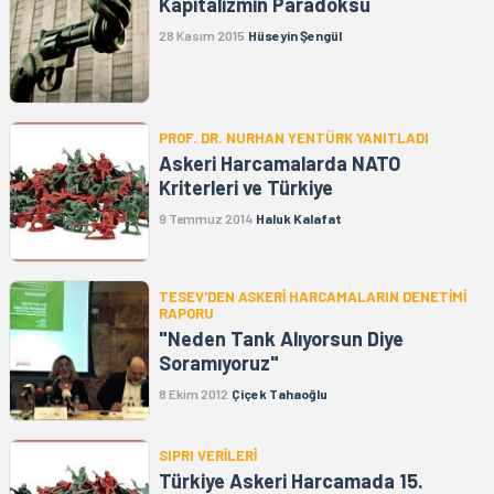
Kapitalizmin Paradoksu
28 Kasım 2015
Hüseyin Şengül
PROF. DR. NURHAN YENTÜRK YANITLADI
Askeri Harcamalarda NATO
Kriterleri ve Türkiye
9 Temmuz 2014
Haluk Kalafat
TESEV'DEN ASKERİ HARCAMALARIN DENETİMİ
RAPORU
"Neden Tank Alıyorsun Diye
Soramıyoruz"
8 Ekim 2012
Çiçek Tahaoğlu
SIPRI VERİLERİ
Türkiye Askeri Harcamada 15.