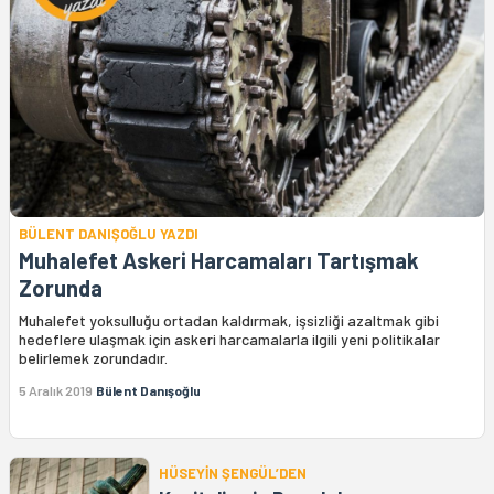
BÜLENT DANIŞOĞLU YAZDI
Muhalefet Askeri Harcamaları Tartışmak
Zorunda
Muhalefet yoksulluğu ortadan kaldırmak, işsizliği azaltmak gibi
hedeflere ulaşmak için askeri harcamalarla ilgili yeni politikalar
belirlemek zorundadır.
5 Aralık 2019
Bülent Danışoğlu
HÜSEYİN ŞENGÜL’DEN