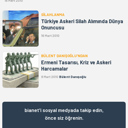
16 Mart 2010
SİLAHLANMA
Türkiye Askeri Silah Alımında Dünya
Onuncusu
16 Mart 2010
BÜLENT DANIŞOĞLU'NDAN
Ermeni Tasarısı, Kriz ve Askeri
Harcamalar
9 Mart 2010
Bülent Danışoğlu
bianet'i sosyal medyada takip edin,
önce siz öğrenin.