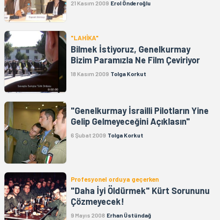
21 Kasım 2009
Erol Önderoğlu
"LAHİKA"
Bilmek İstiyoruz, Genelkurmay
Bizim Paramızla Ne Film Çeviriyor
18 Kasım 2009
Tolga Korkut
"Genelkurmay İsrailli Pilotların Yine
Gelip Gelmeyeceğini Açıklasın"
6 Şubat 2009
Tolga Korkut
Profesyonel orduya geçerken
"Daha İyi Öldürmek" Kürt Sorununu
Çözmeyecek!
9 Mayıs 2008
Erhan Üstündağ