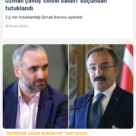
Uzman çavuş ‘cinsel saldırı’ suçundan
tutuklandı
Z.Ç.’nin tutuklandığı Şırnak Barosu açıkladı.
18 Nisan 2024
"DEPREMDE ASKER NEREDEYDİ" TARTIŞMASI