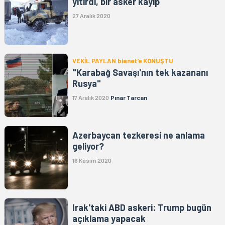
yitirdi, bir asker kayıp
27 Aralık 2020
VEKİL PAYLAN bianet'e KONUŞTU
"Karabağ Savaşı'nın tek kazananı
Rusya"
17 Aralık 2020
Pınar Tarcan
Azerbaycan tezkeresi ne anlama
geliyor?
16 Kasım 2020
Irak'taki ABD askeri: Trump bugün
açıklama yapacak