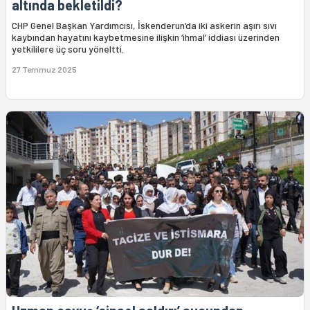
altında bekletildi?
CHP Genel Başkan Yardımcısı, İskenderun’da iki askerin aşırı sıvı
kaybından hayatını kaybetmesine ilişkin ‘ihmal’ iddiası üzerinden
yetkililere üç soru yöneltti.
27 Temmuz 2025