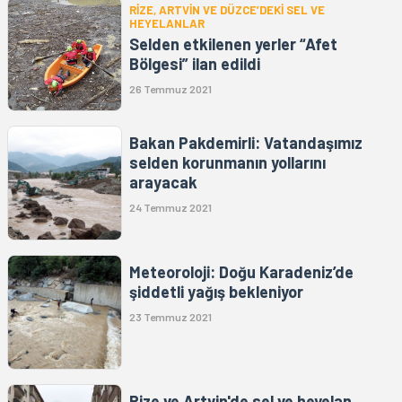
RİZE, ARTVİN VE DÜZCE’DEKİ SEL VE
HEYELANLAR
Selden etkilenen yerler “Afet
Bölgesi” ilan edildi
26 Temmuz 2021
Bakan Pakdemirli: Vatandaşımız
selden korunmanın yollarını
arayacak
24 Temmuz 2021
Meteoroloji: Doğu Karadeniz’de
şiddetli yağış bekleniyor
23 Temmuz 2021
Rize ve Artvin'de sel ve heyelan