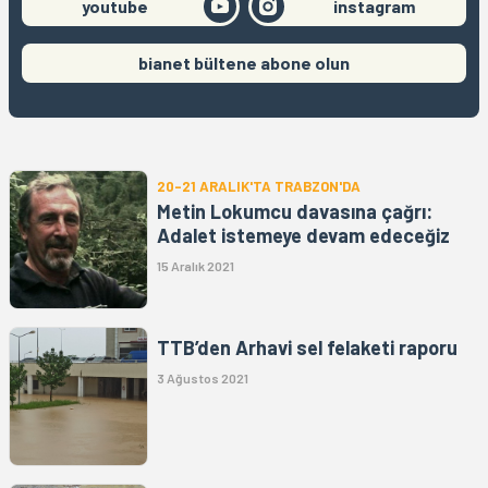
youtube
instagram
bianet bültene abone olun
20-21 ARALIK'TA TRABZON'DA
Metin Lokumcu davasına çağrı:
Adalet istemeye devam edeceğiz
15 Aralık 2021
TTB’den Arhavi sel felaketi raporu
3 Ağustos 2021