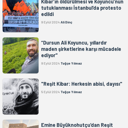
Kibar’ın öldürülmesi ve Koyuncu’nun
tutuklanması İstanbul’da protesto
edildi
9 Eylül 2024
Ali Dinç
“Dursun Ali Koyuncu, yıllardır
maden şirketlerine karşı mücadele
ediyor"
9 Eylül 2024
Tuğçe Yılmaz
"Reşit Kibar: Herkesin abisi, dayısı"
5 Eylül 2024
Tuğçe Yılmaz
Emine Büyüknohutçu’dan Reşit