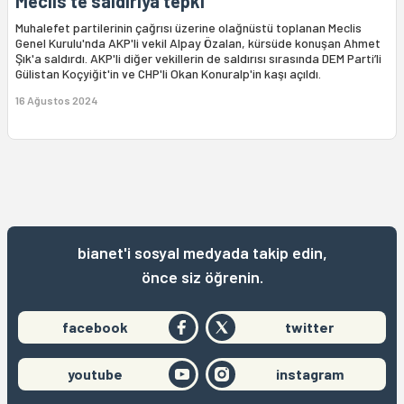
Meclis'te saldırıya tepki
Muhalefet partilerinin çağrısı üzerine olağnüstü toplanan Meclis
Genel Kurulu'nda AKP'li vekil Alpay Özalan, kürsüde konuşan Ahmet
Şık'a saldırdı. AKP'li diğer vekillerin de saldırısı sırasında DEM Parti’li
Gülistan Koçyiğit'in ve CHP'li Okan Konuralp'in kaşı açıldı.
16 Ağustos 2024
bianet'i sosyal medyada takip edin,
önce siz öğrenin.
facebook
twitter
youtube
instagram