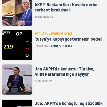
AKPM Başkanı Kox: Kavala derhal
serbest bırakılmalı
26 Nisan 2022
ERTUĞRUL KÜRKÇÜ YAZDI
Rusya'ya kapıyı göstermenin bedeli
17 Mart 2022
Ertuğrul Kürkçü
Uca AKPM’de konuştu: Türkiye,
AİHM kararlarını hiçe sayıyor
27 Ocak 2022
Uca, AKPM’de konuştu, eş sözcülük