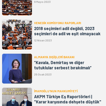
9 Mayıs 2023
VENEDİK KOMİSYONU RAPORLARI
2018 seçimleri adil değildi, 2023
seçimleri de adil ve eşit olmayacak
12 Nisan 2023
ALMANYA DIŞİŞLERİ BAKANI
“Kavala, Demirtaş ve diğer
tutuklular serbest bırakılmalı”
25 Ocak 2023
İMAMOĞLU'NUN MAHKUMİYETİ
AKPM Türkiye Eş Raportörleri |
"Karar karşısında dehşete düştük"