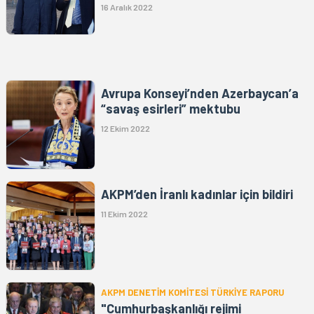
16 Aralık 2022
Avrupa Konseyi’nden Azerbaycan’a
“savaş esirleri” mektubu
12 Ekim 2022
AKPM’den İranlı kadınlar için bildiri
11 Ekim 2022
AKPM DENETİM KOMİTESİ TÜRKİYE RAPORU
"Cumhurbaşkanlığı rejimi