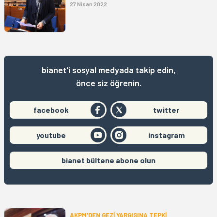
27 Nisan 2022
bianet'i sosyal medyada takip edin,
önce siz öğrenin.
facebook
twitter
youtube
instagram
bianet bültene abone olun
AKPM'DEN GEZİ YARGISINA TEPKİ