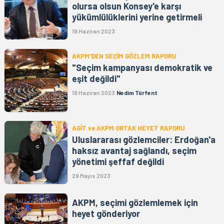
olursa olsun Konsey'e karşı
yükümlülüklerini yerine getirmeli
19 Haziran 2023
AKPM'DEN SEÇİM GÖZLEM RAPORU
"Seçim kampanyası demokratik ve
eşit değildi"
19 Haziran 2023
Nedim Türfent
AGİT ve AKPM ORTAK HEYET RAPORU
Uluslararası gözlemciler: Erdoğan'a
haksız avantaj sağlandı, seçim
yönetimi şeffaf değildi
29 Mayıs 2023
AKPM, seçimi gözlemlemek için
heyet gönderiyor