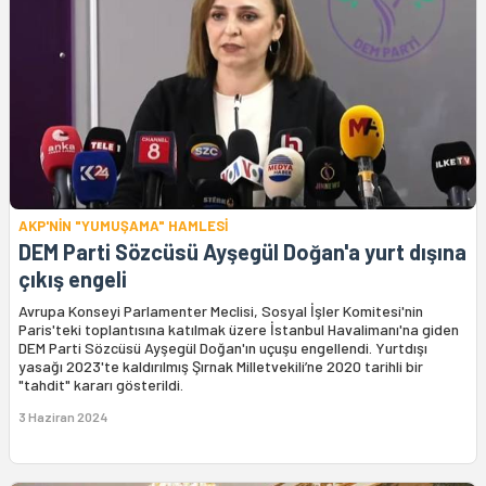
AKP'NİN "YUMUŞAMA" HAMLESİ
DEM Parti Sözcüsü Ayşegül Doğan'a yurt dışına
çıkış engeli
Avrupa Konseyi Parlamenter Meclisi, Sosyal İşler Komitesi'nin
Paris'teki toplantısına katılmak üzere İstanbul Havalimanı'na giden
DEM Parti Sözcüsü Ayşegül Doğan'ın uçuşu engellendi. Yurtdışı
yasağı 2023'te kaldırılmış Şırnak Milletvekili’ne 2020 tarihli bir
"tahdit" kararı gösterildi.
3 Haziran 2024