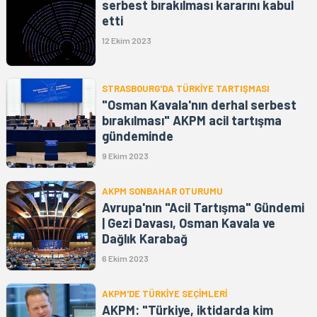
serbest bırakılması kararını kabul
etti
12 Ekim 2023
STRASBOURG'DA TÜRKİYE TARTIŞMASI
"Osman Kavala'nın derhal serbest
bırakılması" AKPM acil tartışma
gündeminde
9 Ekim 2023
AKPM SONBAHAR OTURUMU
Avrupa'nın "Acil Tartışma" Gündemi
| Gezi Davası, Osman Kavala ve
Dağlık Karabağ
6 Ekim 2023
AKPM'DE TÜRKİYE SEÇİMLERİ
AKPM: "Türkiye, iktidarda kim