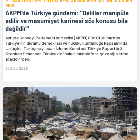
İKTİDAR VEKİLLERİ "TUTUKLAMALAR HUKUKUN ÜSTÜNLÜĞÜNDEN"
DEDİ
AKPM'de Türkiye gündemi: "Deliller manipüle
edilir ve masumiyet karinesi söz konusu bile
değildir"
Avrupa Konseyi Parlamenter Meclisi (AKPM) Güz Oturumu'nda
Türkiye'nin durumu demokrasi ve hukukun üstünlüğü kapsamında
tartışıldı. Tartışmayı açan İzleme Komitesi Türkiye Raportörü
Stephan Schennah Türkiye'de "hukuk muhalefete gözdağı verme
aracıdır."dedi.
30 Eylül 2025