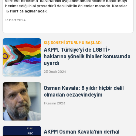
serbest bırakılma” kararlarının uygulanmaması halinde başlatmayı
benimsediği ihlal prosedürü dahil bütün önlemler masada. Kararlar
15 Mart'ta açıklanacak.
13 Mart 2024
KIŞ DÖNEMİ OTURUMU BAŞLADI
AKPM, Türkiye'yi de LGBTİ+
haklarına yönelik ihlaller konusunda
uyardı
23 Ocak 2024
Osman Kavala: 6 yıldır hiçbir delil
olmadan cezaevindeyim
1 Kasım 2023
AKPM Osman Kavala'nın derhal