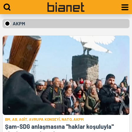
AKPM
BM, AB, AGİT, AVRUPA KONSEYİ, NATO, AKPM
Şam-SDG anlaşmasına "haklar koşuluyla"