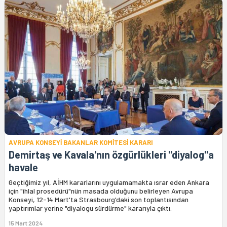
AVRUPA KONSEYİ BAKANLAR KOMİTESİ KARARI
Demirtaş ve Kavala'nın özgürlükleri "diyalog"a
havale
Geçtiğimiz yıl, AİHM kararlarını uygulamamakta ısrar eden Ankara
için "ihlal prosedürü"nün masada olduğunu belirleyen Avrupa
Konseyi, 12-14 Mart'ta Strasbourg'daki son toplantısından
yaptırımlar yerine "diyalogu sürdürme" kararıyla çıktı.
15 Mart 2024