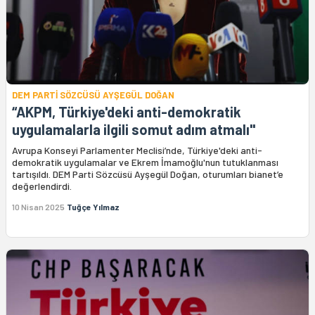
DEM PARTİ SÖZCÜSÜ AYŞEGÜL DOĞAN
“AKPM, Türkiye'deki anti-demokratik
uygulamalarla ilgili somut adım atmalı"
Avrupa Konseyi Parlamenter Meclisi’nde, Türkiye'deki anti-
demokratik uygulamalar ve Ekrem İmamoğlu'nun tutuklanması
tartışıldı. DEM Parti Sözcüsü Ayşegül Doğan, oturumları bianet’e
değerlendirdi.
10 Nisan 2025
Tuğçe Yılmaz